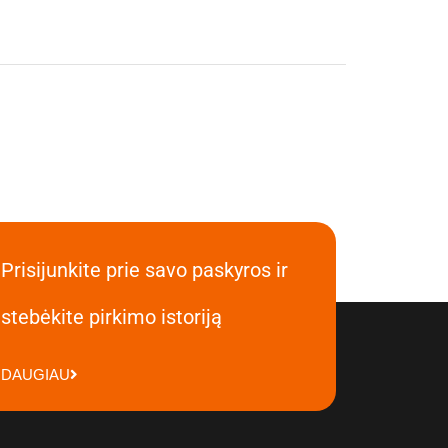
Prisijunkite prie savo paskyros ir
stebėkite pirkimo istoriją
DAUGIAU