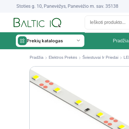
Stoties g. 10, Panevėžys, Panevėžio m. sav. 35138
Prekių katalogas
Pradžia
Pradžia
Elektros Prekės
Šviestuvai Ir Priedai
LE