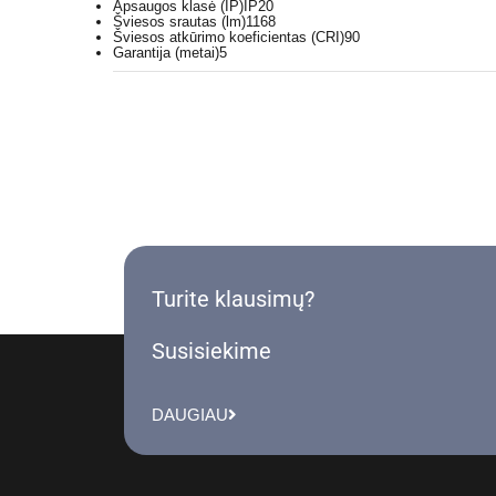
Apsaugos klasė (IP)
IP20
Šviesos srautas (lm)
1168
Šviesos atkūrimo koeficientas (CRI)
90
Garantija (metai)
5
Turite klausimų?
Susisiekime
DAUGIAU