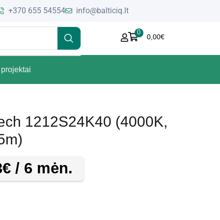
+370 655 54554
info@balticiq.lt
0
0,00
€
projektai
tech 1212S24K40 (4000K,
 5m)
3
€
/ 6 mėn.