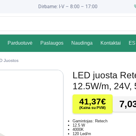
Dirbame: I-V – 8:00 – 17:00
Parduotuvė
Paslaugos
Naudinga
Kontaktai
ES 
D Juostos
LED juosta Re
12.5W/m, 24V,
41,37
€
7,0
(Kaina su PVM)
Gamintojas: Retech
12.5 W
4000K
120 Led/m