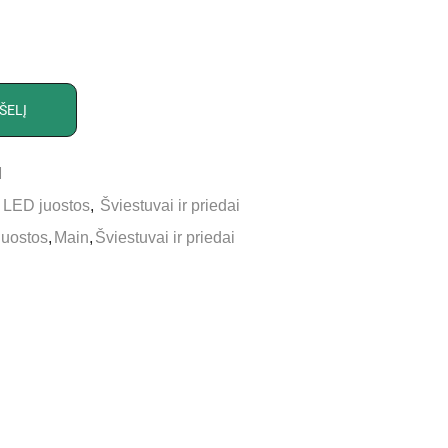
ŠELĮ
M
,
LED juostos
,
Šviestuvai ir priedai
juostos
,
Main
,
Šviestuvai ir priedai