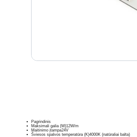
Pagrindinis
Maksimali galia (W)
12W/m
Maitinimo įtampa
24V
Šviesos spalvos temperatūra (K)
4000K (natūraliai balta)