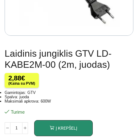
Laidinis jungiklis GTV LD-
KABE2M-00 (2m, juodas)
2,88
€
(Kaina su PVM)
Gamintojas: GTV
Spalva: juoda
Maksimali apkrova: 600W
Turime
Į KREPŠELĮ