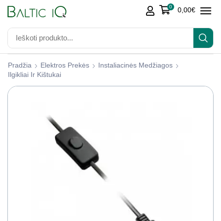
0
0,00
€
Pradžia
Elektros Prekės
Instaliacinės Medžiagos
Ilgikliai Ir Kištukai