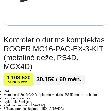
Kontrolerio durims komplektas
ROGER MC16-PAC-EX-3-KIT
(metalinė dėžė, PS4D,
MCX4D)
1.108,52
€
30,15
€
/ 60 mėn.
(Kaina su PVM)
RACS 5
Metalinė dėžė, MCX4D išplėtimo modulis, PS4D maitinimo blokas
Su 3 durų licenzija
Įvykių: iki 8 milijonų
2 rėliniai išėjimai: (1.5A/30V)
8 Tranzistoriniai išėjimai: (150mA/15VDC)