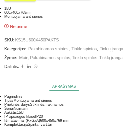
15U
600x400x769mm
Montuojama ant sienos
Neturime
SKU:
KS15U600X450PAKTS
Kategorijos:
Pakabinamos spintos
,
Tinklo spintos
,
Tinklų įranga
Žymos:
Main
,
Pakabinamos spintos
,
Tinklo spintos
,
Tinklų įranga
Dalintis:
APRAŠYMAS
Pagrindinis
Tipas
Montuojama ant sienos
Priekinės durys
Stiklinės, rakinamos
Šonai
Nuimami
Aukštis
15U
IP apsaugos klasė
IP20
Išmatavimai (
PxGxA
)
600x450x769 mm
Komplektacija
Spinta, varžtai