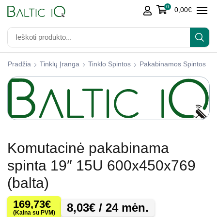
0
0,00
€
Pradžia
Tinklų Įranga
Tinklo Spintos
Pakabinamos Spintos
Komutacinė pakabinama
spinta 19″ 15U 600x450x769
(balta)
169,73
€
8,03
€
/ 24 mėn.
(Kaina su PVM)