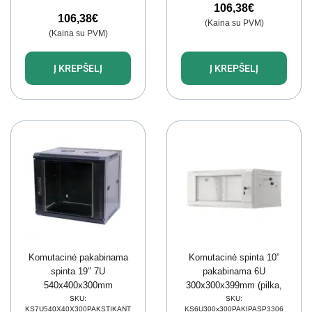
106,38
€
106,38
€
(Kaina su PVM)
(Kaina su PVM)
Į KREPŠELĮ
Į KREPŠELĮ
Komutacinė pakabinama
Komutacinė spinta 10”
spinta 19″ 7U
pakabinama 6U
540x400x300mm
300x300x399mm (pilka,
(antracito, nesurinkta,
nesurinkta, IP20) ASP-
SKU:
SKU:
KS7U540X40X300PAKSTIKANT
KS6U300x300PAKIPASP3306