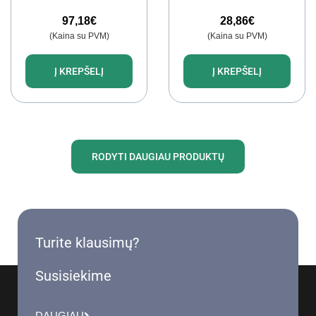
stiklinės durys)
3306
97,18
€
28,86
€
(Kaina su PVM)
(Kaina su PVM)
Į KREPŠELĮ
Į KREPŠELĮ
RODYTI DAUGIAU PRODUKTŲ
Turite klausimų?
Susisiekime
DAUGIAU