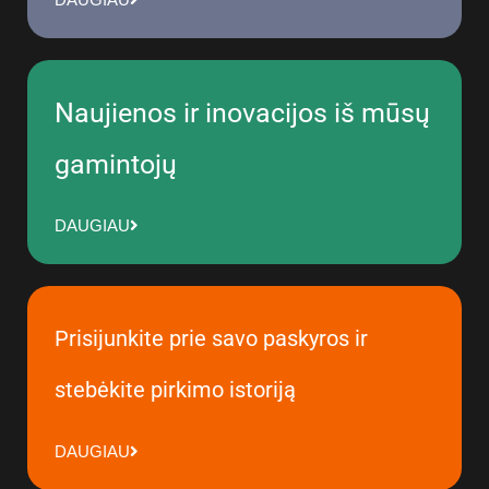
Naujienos ir inovacijos iš mūsų
gamintojų
DAUGIAU
Prisijunkite prie savo paskyros ir
stebėkite pirkimo istoriją
DAUGIAU