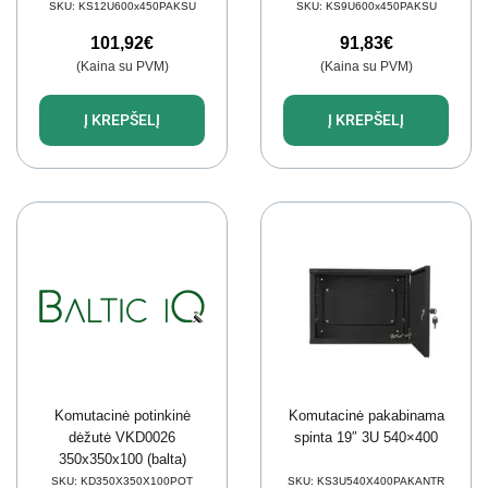
SKU:
KS12U600x450PAKSU
SKU:
KS9U600x450PAKSU
101,92
€
91,83
€
(Kaina su PVM)
(Kaina su PVM)
Į KREPŠELĮ
Į KREPŠELĮ
Komutacinė potinkinė
Komutacinė pakabinama
dėžutė VKD0026
spinta 19″ 3U 540×400
350x350x100 (balta)
SKU:
KD350X350X100POT
SKU:
KS3U540X400PAKANTR