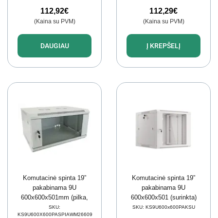
112,92
€
112,29
€
(Kaina su PVM)
(Kaina su PVM)
DAUGIAU
Į KREPŠELĮ
Komutacinė spinta 19”
Komutacinė spinta 19”
pakabinama 9U
pakabinama 9U
600x600x501mm (pilka,
600x600x501 (surinkta)
surinkta, IP20) AWM2-
SKU:
SKU:
KS9U600x600PAKSU
KS9U600X600PASPIAWM26609
6609