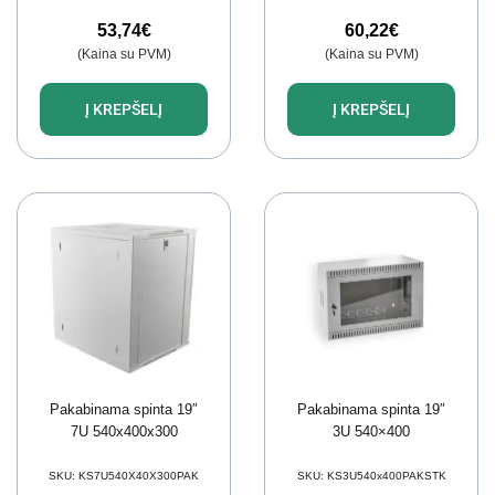
53,74
€
60,22
€
(Kaina su PVM)
(Kaina su PVM)
Į KREPŠELĮ
Į KREPŠELĮ
Pakabinama spinta 19″
Pakabinama spinta 19″
7U 540x400x300
3U 540×400
SKU:
KS7U540X40X300PAK
SKU:
KS3U540x400PAKSTK