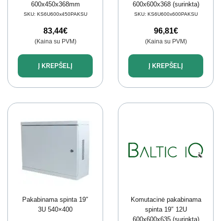
600x450x368mm
600x600x368 (surinkta)
(surinkta)
SKU:
KS6U600x450PAKSU
SKU:
KS6U600x600PAKSU
83,44
€
96,81
€
(Kaina su PVM)
(Kaina su PVM)
Į KREPŠELĮ
Į KREPŠELĮ
Pakabinama spinta 19″
Komutacinė pakabinama
3U 540×400
spinta 19″ 12U
600x600x635 (surinkta)