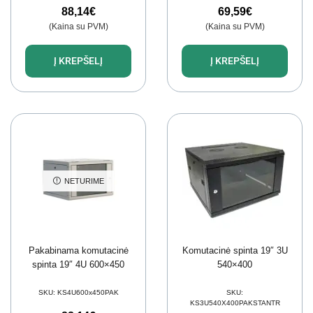
88,14
€
69,59
€
(Kaina su PVM)
(Kaina su PVM)
Į KREPŠELĮ
Į KREPŠELĮ
NETURIME
Pakabinama komutacinė
Komutacinė spinta 19″ 3U
spinta 19″ 4U 600×450
540×400
SKU:
KS4U600x450PAK
SKU:
KS3U540X400PAKSTANTR