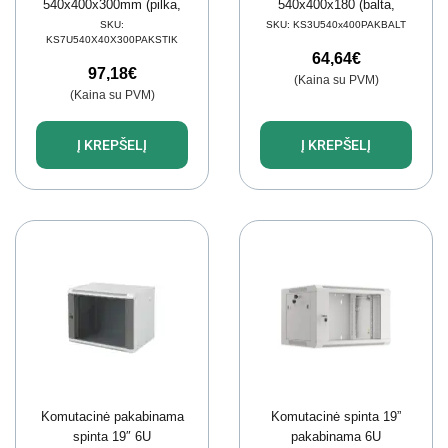
540x400x300mm (pilka,
540x400x180 (balta,
nesurinkta)
metalo durys)
SKU:
SKU:
KS3U540x400PAKBALT
KS7U540X40X300PAKSTIK
64,64
€
97,18
€
(Kaina su PVM)
(Kaina su PVM)
Į KREPŠELĮ
Į KREPŠELĮ
Komutacinė pakabinama
Komutacinė spinta 19”
spinta 19″ 6U
pakabinama 6U