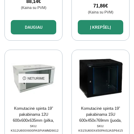
88,14
€
71,86
€
(Kaina su PVM)
(Kaina su PVM)
DAUGIAU
Į KREPŠELĮ
NETURIME
Komutacinė spinta 19”
Komutacinė spinta 19”
pakabinama 12U
pakabinama 15U
600x600x635mm (pilka,
600x450x769mm (juoda,
surinkta, IP20) AWM2-
nesurinkta, IP20) ASP2-
SKU:
SKU:
KS12U600X600PASPIAWM26612
KS15U600X450PAISJASP6415
6612
6415