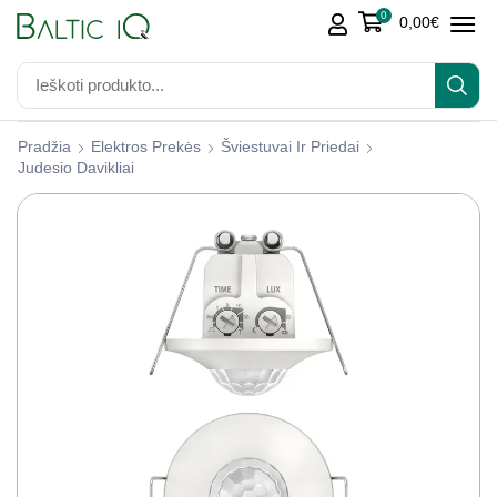
0
0,00
€
Pradžia
Elektros Prekės
Šviestuvai Ir Priedai
Judesio Davikliai