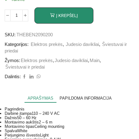
Į KREPŠELĮ
SKU:
THEBEN2090200
Kategorijos:
Elektros prekės
,
Judesio davikliai
,
Šviestuvai ir
priedai
Žymos:
Elektros prekės
,
Judesio davikliai
,
Main
,
Šviestuvai ir priedai
Dalintis:
APRAŠYMAS
PAPILDOMA INFORMACIJA
Pagrindinis
Darbinė įtampa
110 – 240 V AC
Dažnis
50 – 60 Hz
Montavimo aukštis
2 – 6 m
Montavimo tipas
Ceiling mounting
Spalva
White
Perjungimo išvestis
Light