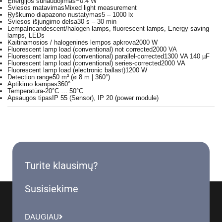
Energijos sunaudojimas
~0.4 W
Šviesos matavimas
Mixed light measurement
Ryškumo diapazono nustatymas
5 – 1000 lx
Šviesos išjungimo delsa
30 s – 30 min
Lempa
Incandescent/halogen lamps, fluorescent lamps, Energy saving
lamps, LEDs
Kaitinamosios / halogeninės lempos apkrova
2000 W
Fluorescent lamp load (conventional) not corrected
2000 VA
Fluorescent lamp load (conventional) parallel-corrected
1300 VA 140 µF
Fluorescent lamp load (conventional) series-corrected
2000 VA
Fluorescent lamp load (electronic ballast)
1200 W
Detection range
50 m² (ø 8 m | 360°)
Aptikimo kampas
360°
Temperatūra
-20°C … 50°C
Apsaugos tipas
IP 55 (Sensor), IP 20 (power module)
Turite klausimų?
Susisiekime
DAUGIAU