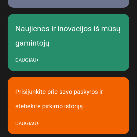
Naujienos ir inovacijos iš mūsų
gamintojų
DAUGIAU
Prisijunkite prie savo paskyros ir
stebėkite pirkimo istoriją
DAUGIAU