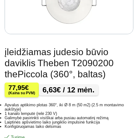
įleidžiamas judesio būvio
daviklis Theben T2090200
thePiccola (360°, baltas)
77,95
€
6,63
€
/ 12 mėn.
(Kaina su PVM)
Apvalus aptikimo plotas 360°, iki Ø 8 m (50 m2) (2.5 m montavimo
aukštyje)
1 kanalo lemputė (relė 230 V)
Galimybė pasirinkti visiškai arba pusiau automatinį režimą
Laiptinės apšvietimo laiko jungiklio impulsinė funkcija
Konfigūruojamas laiko delsimas
Turime