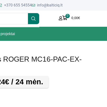
+370 655 54554
info@balticiq.lt
0
0,00
€
projektai
ris ROGER MC16-PAC-EX-
24
€
/ 24 mėn.