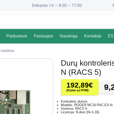
Dirbame: I-V – 8:00 – 17:00
Parduotuvė
Paslaugos
Naudinga
Kontaktai
ES 
Valdikliai
Durų kontrole
N (RACS 5)
192,89
€
9,
(Kaina su PVM)
Kontroleris durims
Modelis: ROGER MC16-PAC-EX-N
Sistema: RACS 5
Licencija: N-door (N=1-16)