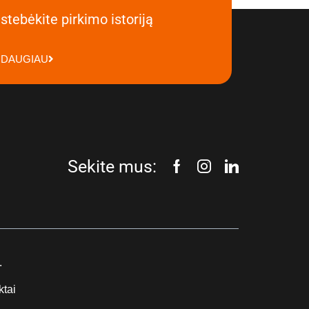
stebėkite pirkimo istoriją
DAUGIAU
Sekite mus:
.
ktai