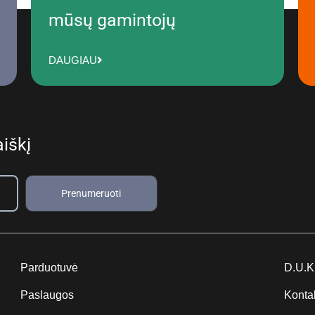
mūsų gamintojų
DAUGIAU
iškį
Prenumeruoti
Parduotuvė
D.U.K
Paslaugos
Konta