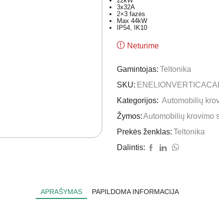
22kW
3x32A
2×3 fazės
Max 44kW
IP54, IK10
Neturime
Gamintojas:
Teltonika
SKU:
ENELIONVERTICACA
Kategorijos:
Automobilių krov
Žymos:
Automobilių krovimo s
Prekės ženklas:
Teltonika
Dalintis:
APRAŠYMAS
PAPILDOMA INFORMACIJA