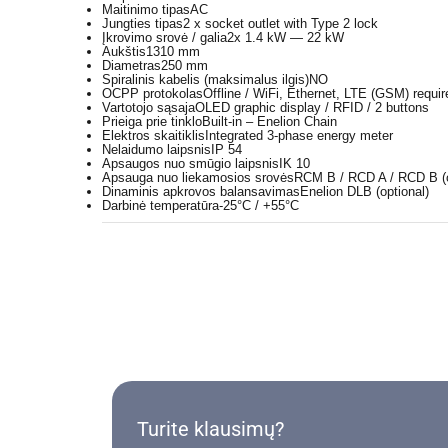
Maitinimo tipas
AC
Jungties tipas
2 x socket outlet with Type 2 lock
Įkrovimo srovė / galia
2x 1.4 kW — 22 kW
Aukštis
1310 mm
Diametras
250 mm
Spiralinis kabelis (maksimalus ilgis)
NO
OCPP protokolas
Offline / WiFi, Ethernet, LTE (GSM) requi
Vartotojo sąsaja
OLED graphic display / RFID / 2 buttons
Prieiga prie tinklo
Built-in – Enelion Chain
Elektros skaitiklis
Integrated 3-phase energy meter
Nelaidumo laipsnis
IP 54
Apsaugos nuo smūgio laipsnis
IK 10
Apsauga nuo liekamosios srovės
RCM B / RCD A / RCD B (o
Dinaminis apkrovos balansavimas
Enelion DLB (optional)
Darbinė temperatūra
-25°C / +55°C
Turite klausimų?