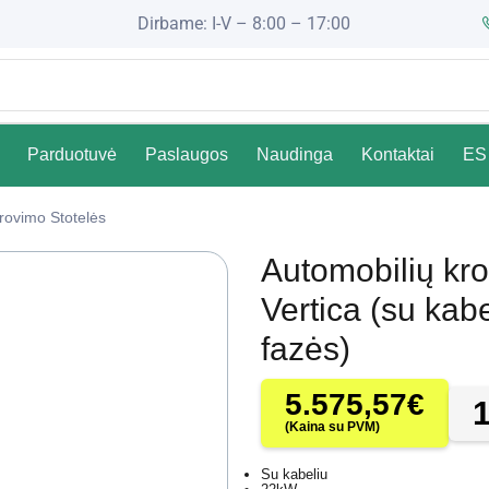
Dirbame: I-V – 8:00 – 17:00
Parduotuvė
Paslaugos
Naudinga
Kontaktai
ES 
rovimo Stotelės
Automobilių kro
Vertica (su kab
fazės)
5.575,57
€
(Kaina su PVM)
Su kabeliu