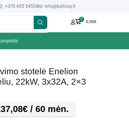
+370 655 54554
info@balticiq.lt
0
0,00
€
projektai
vimo stotelė Enelion
eliu, 22kW, 3x32A, 2×3
137,08
€
/ 60 mėn.