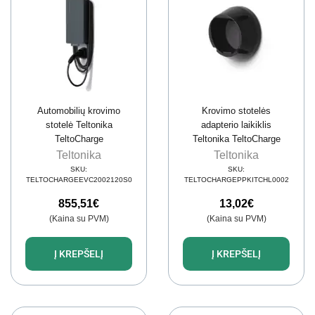
Automobilių krovimo
Krovimo stotelės
stotelė Teltonika
adapterio laikiklis
TeltoCharge
Teltonika TeltoCharge
EVC2002120S0 (5 m
PPCBLHNG0002
Teltonika
Teltonika
kabelis, 22 kW, 32 A)
(plastikinis)
SKU:
SKU:
TELTOCHARGEEVC2002120S0
TELTOCHARGEPPKITCHL0002
855,51
€
13,02
€
(Kaina su PVM)
(Kaina su PVM)
Į KREPŠELĮ
Į KREPŠELĮ