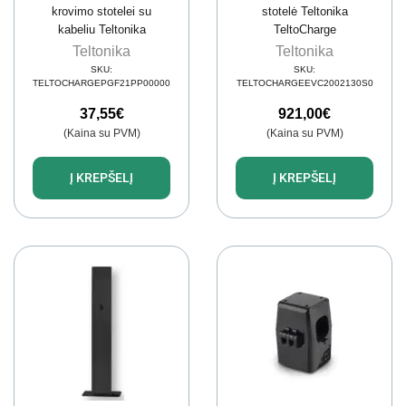
krovimo stotelei su
stotelė Teltonika
kabeliu Teltonika
TeltoCharge
TeltoCharge EVC2
EVC2002130S0 (7,5 m
Teltonika
Teltonika
PGF21PP00000
kabelis, 22 kW, 32 A)
SKU:
SKU:
TELTOCHARGEPGF21PP00000
TELTOCHARGEEVC2002130S0
37,55
€
921,00
€
(Kaina su PVM)
(Kaina su PVM)
Į KREPŠELĮ
Į KREPŠELĮ