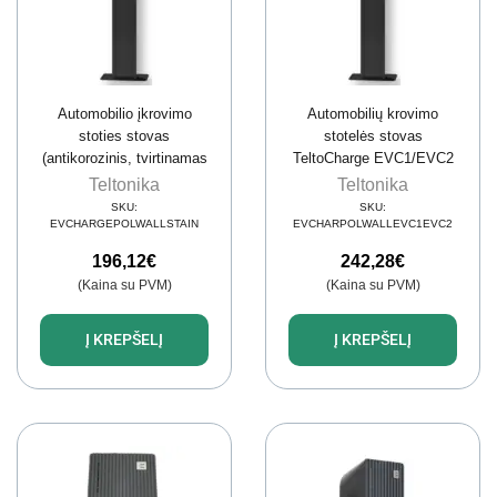
Automobilio įkrovimo
Automobilių krovimo
stoties stovas
stotelės stovas
(antikorozinis, tvirtinamas
TeltoCharge EVC1/EVC2
ant žemės, nerūdijantis
(vienpusis, nerūdijantis
Teltonika
Teltonika
plienas)
plienas)
SKU:
SKU:
EVCHARGEPOLWALLSTAIN
EVCHARPOLWALLEVC1EVC2
196,12
€
242,28
€
(Kaina su PVM)
(Kaina su PVM)
Į KREPŠELĮ
Į KREPŠELĮ