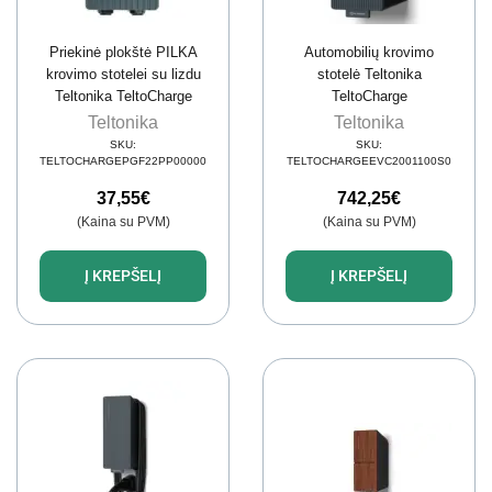
Priekinė plokštė PILKA
Automobilių krovimo
krovimo stotelei su lizdu
stotelė Teltonika
Teltonika TeltoCharge
TeltoCharge
EVC2 PGF22PP00000
EVC2001100S00 (lizdas,
Teltonika
Teltonika
11 kW, 16 A, 3 fazės,
SKU:
SKU:
GSM)
TELTOCHARGEPGF22PP00000
TELTOCHARGEEVC2001100S0
37,55
€
742,25
€
(Kaina su PVM)
(Kaina su PVM)
Į KREPŠELĮ
Į KREPŠELĮ