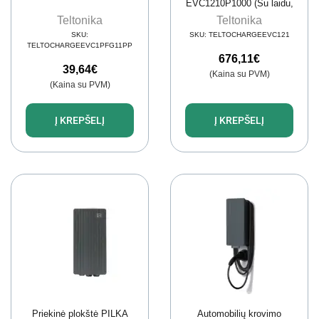
EVC1210P1000 (Su laidu,
22kW, 32A, 3 fazės)
Teltonika
Teltonika
SKU:
SKU:
TELTOCHARGEEVC121
TELTOCHARGEEVC1PFG11PP
676,11
€
39,64
€
(Kaina su PVM)
(Kaina su PVM)
Į KREPŠELĮ
Į KREPŠELĮ
Priekinė plokštė PILKA
Automobilių krovimo