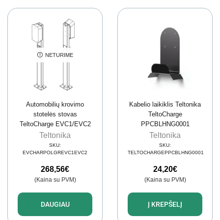
NETURIME
Automobilių krovimo
Kabelio laikiklis Teltonika
stotelės stovas
TeltoCharge
TeltoCharge EVC1/EVC2
PPCBLHNG0001
(dvipusis, nerūdijantis
(metalinis)
Teltonika
Teltonika
plienas)
SKU:
SKU:
EVCHARPOLGREVC1EVC2
TELTOCHARGEPPCBLHNG0001
268,56
€
24,20
€
(Kaina su PVM)
(Kaina su PVM)
DAUGIAU
Į KREPŠELĮ