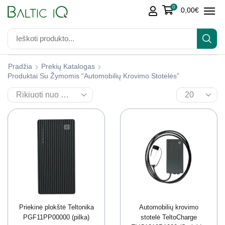
0
0,00
€
Pradžia
Prekių Katalogas
Produktai Su Žymomis “Automobilių Krovimo Stotelės”
Priekinė plokštė Teltonika
Automobilių krovimo
PGF11PP00000 (pilka)
stotelė TeltoCharge