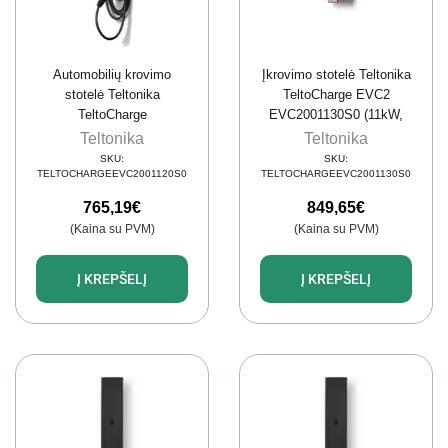
Automobilių krovimo
Įkrovimo stotelė Teltonika
stotelė Teltonika
TeltoCharge EVC2
TeltoCharge
EVC2001130S0 (11kW,
EVC2001120S0 (5 m
16A, 7.5m, kabelis, IP56)
Teltonika
Teltonika
kabelis, 11 kW, 16 A)
SKU:
SKU:
TELTOCHARGEEVC2001120S0
TELTOCHARGEEVC2001130S0
765,19
€
849,65
€
(Kaina su PVM)
(Kaina su PVM)
Į KREPŠELĮ
Į KREPŠELĮ