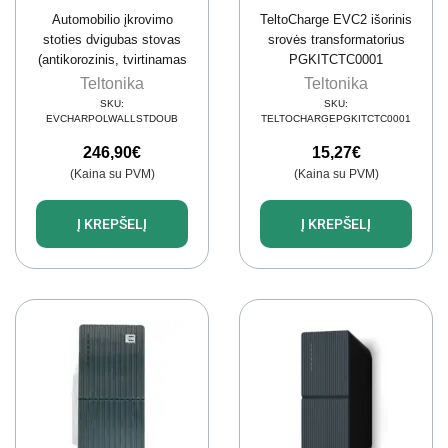
Automobilio įkrovimo
TeltoCharge EVC2 išorinis
stoties dvigubas stovas
srovės transformatorius
(antikorozinis, tvirtinamas
PGKITCTC0001
ant žemės)
Teltonika
Teltonika
SKU:
SKU:
EVCHARPOLWALLSTDOUB
TELTOCHARGEPGKITCTC0001
246,90
€
15,27
€
(Kaina su PVM)
(Kaina su PVM)
Į KREPŠELĮ
Į KREPŠELĮ