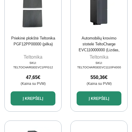
Priekinė plokštė Teltonika
Automobilių krovimo
PGF12PP00000 (pilka)
stotelė TeltoCharge
EVC110000000 (Lizdas,
11kW, 16A, 3 fazės)
Teltonika
Teltonika
SKU:
SKU:
TELTOCHARGEEVC1PFG12
TELTOCHARGEEVC1110P4000
47,65
€
550,36
€
(Kaina su PVM)
(Kaina su PVM)
Į KREPŠELĮ
Į KREPŠELĮ