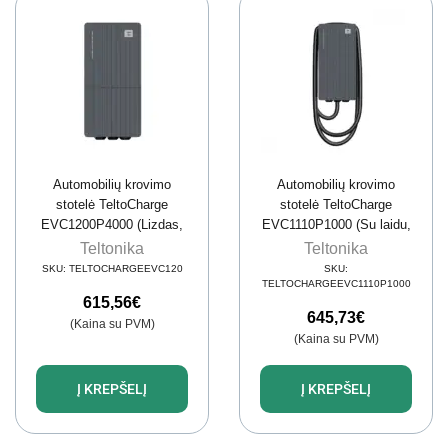
Automobilių krovimo
Automobilių krovimo
stotelė TeltoCharge
stotelė TeltoCharge
EVC1200P4000 (Lizdas,
EVC1110P1000 (Su laidu,
22kW, 32A, 3 fazės)
11kW, 16A, 3 fazės)
Teltonika
Teltonika
SKU:
TELTOCHARGEEVC120
SKU:
TELTOCHARGEEVC1110P1000
615,56
€
645,73
€
(Kaina su PVM)
(Kaina su PVM)
Į KREPŠELĮ
Į KREPŠELĮ