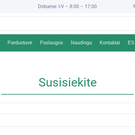
Dirbame: I-V – 8:00 – 17:00
Parduotuvė
Paslaugos
Naudinga
Kontaktai
ES 
Susisiekite