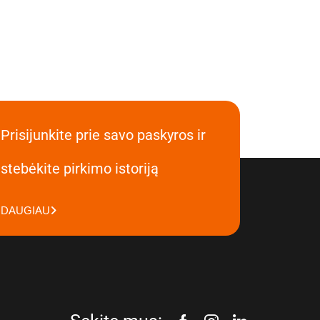
Prisijunkite prie savo paskyros ir
stebėkite pirkimo istoriją
DAUGIAU