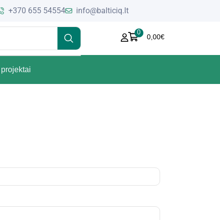
+370 655 54554
info@balticiq.lt
0
0,00
€
projektai