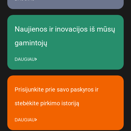
Naujienos ir inovacijos iš mūsų
gamintojų
DAUGIAU
Prisijunkite prie savo paskyros ir
stebėkite pirkimo istoriją
DAUGIAU