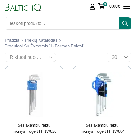
0
0,00
€
Pradžia
Prekių Katalogas
Produktai Su Žymomis “L-Formos Raktai”
Šešiakampių raktų
Šešiakampių raktų
rinkinys Hogert HT1W826
rinkinys Hogert HT1W804