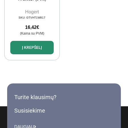
Hogert
SKU:
GTVHT1W817
16,42
€
(Kaina su PVM)
Į KREPŠELĮ
Turite klausimų?
Susisiekime
DAUGIAU