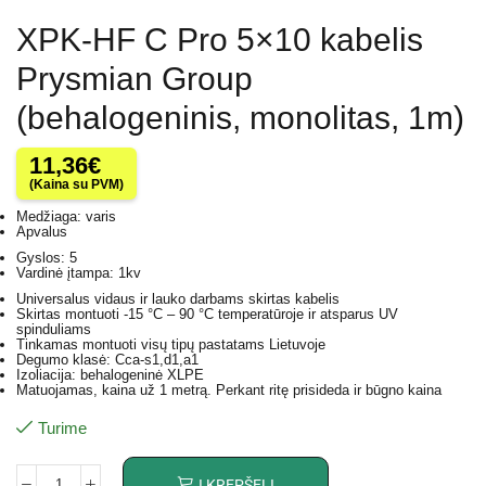
XPK-HF C Pro 5×10 kabelis
Prysmian Group
(behalogeninis, monolitas, 1m)
11,36
€
(Kaina su PVM)
Medžiaga: varis
Apvalus
Gyslos: 5
Vardinė įtampa: 1kv
Universalus vidaus ir lauko darbams skirtas kabelis
Skirtas montuoti -15 °C – 90 °C temperatūroje ir atsparus UV
spinduliams
Tinkamas montuoti visų tipų pastatams Lietuvoje
Degumo klasė: Cca-s1,d1,a1
Izoliacija: behalogeninė XLPE
Matuojamas, kaina už 1 metrą. Perkant ritę prisideda ir būgno kaina
Turime
Į KREPŠELĮ