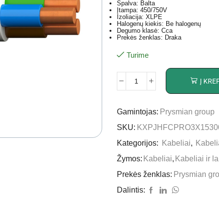
Spalva: Balta
Įtampa: 450/750V
Izoliacija: XLPE
Halogenų kiekis: Be halogenų
Degumo klasė: Cca
Prekės ženklas: Draka
Turime
Į KRE
Gamintojas:
Prysmian group
SKU:
KXPJHFCPRO3X1530
Kategorijos:
Kabeliai
,
Kabelia
Žymos:
Kabeliai
,
Kabeliai ir la
Prekės ženklas:
Prysmian gr
Dalintis: