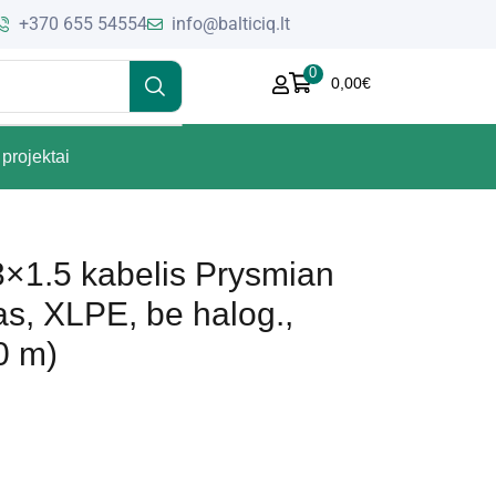
+370 655 54554
info@balticiq.lt
0
0,00
€
projektai
×1.5 kabelis Prysmian
as, XLPE, be halog.,
0 m)