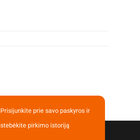
Prisijunkite prie savo paskyros ir
stebėkite pirkimo istoriją