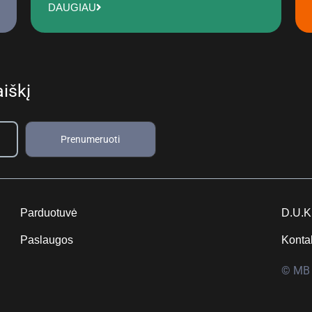
DAUGIAU
iškį
Prenumeruoti
Parduotuvė
D.U.K
Paslaugos
Konta
© MB 