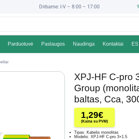
Dirbame: I-V – 8:00 – 17:00
Parduotuvė
Paslaugos
Naudinga
Kontaktai
ES 
eliai
XPJ-HF C-pro 3
Group (monolit
baltas, Cca, 30
1,29
€
(Kaina su PVM)
Tipas: Kabelis monolitas
Modelis: XPJ-HF C-pro 3×1.5