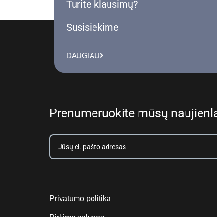
Turite klausimų?
Susisiekime
DAUGIAU
Prenumeruokite mūsų naujienla
Privatumo politika