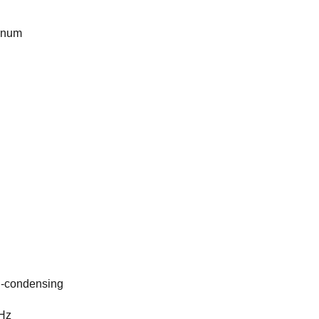
inum
A
-condensing
Hz