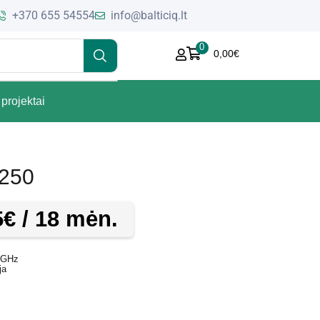
+370 655 54554
info@balticiq.lt
0
0,00
€
projektai
250
5
€
/ 18 mėn.
.4GHz
ja