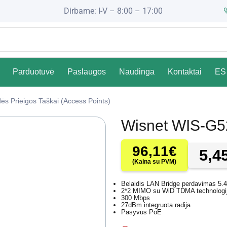
Dirbame: I-V – 8:00 – 17:00
Parduotuvė
Paslaugos
Naudinga
Kontaktai
ES 
dės Prieigos Taškai (access Points)
Wisnet WIS-G5
96,11
€
5,4
(Kaina su PVM)
Belaidis LAN Bridge perdavimas 5
2*2 MIMO su WiD TDMA technologi
300 Mbps
27dBm integruota radija
Pasyvus PoE