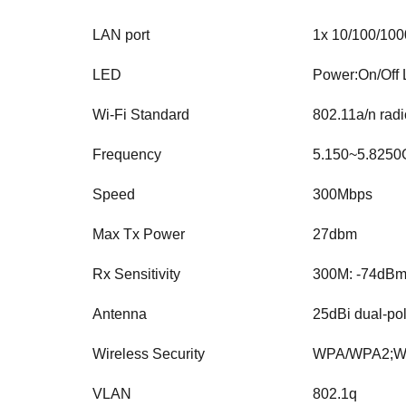
LAN port
1x 10/100/100
LED
Power:On/Off 
Wi-Fi Standard
802.11a/n radi
Frequency
5.150~5.825
Speed
300Mbps
Max Tx Power
27dbm
Rx Sensitivity
300M: -74d
Antenna
25dBi dual-po
Wireless Security
WPA/WPA2;W
VLAN
802.1q