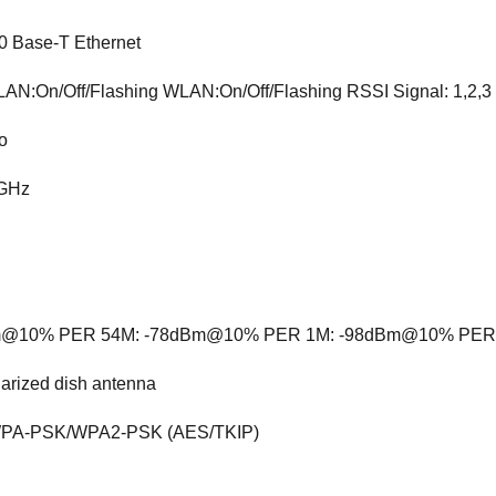
0 Base-T Ethernet
LAN:On/Off/Flashing WLAN:On/Off/Flashing RSSI Signal: 1,2,3
o
0GHz
Bm@10% PER 54M: -78dBm@10% PER 1M: -98dBm@10% PE
larized dish antenna
PA-PSK/WPA2-PSK (AES/TKIP)