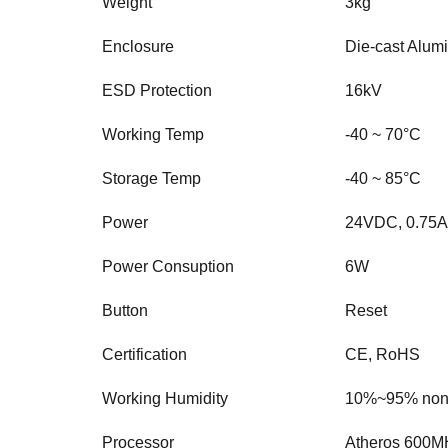
Weight
3kg
Enclosure
Die-cast Alum
ESD Protection
16kV
Working Temp
-40 ~ 70°C
Storage Temp
-40 ~ 85°C
Power
24VDC, 0.75
Power Consuption
6W
Button
Reset
Certification
CE, RoHS
Working Humidity
10%~95% non
Processor
Atheros 600M