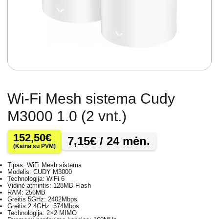
Wi-Fi Mesh sistema Cudy
M3000 1.0 (2 vnt.)
152,50
€
7,15
€
/ 24 mėn.
(Kaina su PVM)
Tipas: WiFi Mesh sistema
Modelis: CUDY M3000
Technologija: WiFi 6
Vidinė atmintis: 128MB Flash
RAM: 256MB
Greitis 5GHz: 2402Mbps
Greitis 2.4GHz: 574Mbps
Technologija: 2×2 MIMO