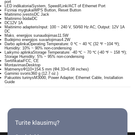
port
LED indikatoriai
System, Speed/Link/ACT of Ethernet Port
Fiziniai mygtukai
WPS Button, Reset Button
Maitinimo įvestis
DC Jack
Maitinimo būdai
DC
DC
12V 1A
Maitinimo adapteris
Input: 100 ~ 240 V, 50/60 Hz AC; Output: 12V 1A
DC
Maks. energijos sunaudojimas
11.5W
Budėjimo energijos suvartojimas
4.2W
Darbo aplinka
Operating Temperature: 0 ℃ ~ 40 ℃ (32 ℉ ~104 ℉);
Humidity: 10% ~ 90% non-condensing
Laikymo aplinka
Storage Temperature: -40 ℃ ~ 70 ℃ (-40 ℉ ~ 158 ℉);
Storage Humidity: 5% ~ 95% non-condensing
Sertifikatai
FCC, CE
Montavimas
Desktop
Matmenys
Φ110×154.5 mm (Φ4.33×6.08 inches)
Gaminio svoris
360 g (12.7 oz.)
Pakuotės turinys
M3000, Power Adapter, Ethernet Cable, Installation
Guide
Turite klausimų?