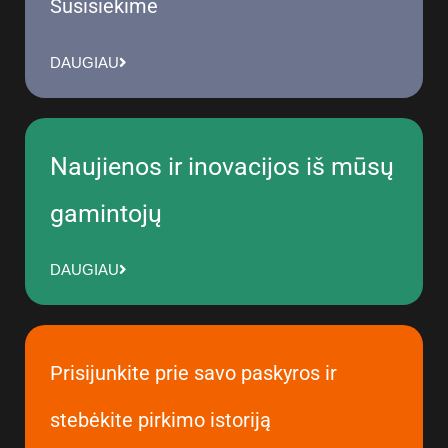
Susisiekime
DAUGIAU
Naujienos ir inovacijos iš mūsų
gamintojų
DAUGIAU
Prisijunkite prie savo paskyros ir
stebėkite pirkimo istoriją