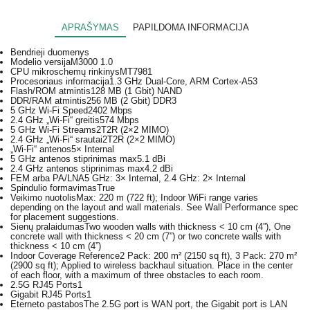
APRAŠYMAS
PAPILDOMA INFORMACIJA
Bendrieji duomenys
Modelio versija
M3000 1.0
CPU mikroschemų rinkinys
MT7981
Procesoriaus informacija
1.3 GHz Dual-Core, ARM Cortex-A53
Flash/ROM atmintis
128 MB (1 Gbit) NAND
DDR/RAM atmintis
256 MB (2 Gbit) DDR3
5 GHz Wi-Fi Speed
2402 Mbps
2.4 GHz „Wi-Fi“ greitis
574 Mbps
5 GHz Wi-Fi Streams
2T2R (2×2 MIMO)
2.4 GHz „Wi-Fi“ srautai
2T2R (2×2 MIMO)
„Wi-Fi“ antenos
5× Internal
5 GHz antenos stiprinimas max
5.1 dBi
2.4 GHz antenos stiprinimas max
4.2 dBi
FEM arba PA/LNA
5 GHz: 3× Internal, 2.4 GHz: 2× Internal
Spindulio formavimas
True
Veikimo nuotolis
Max: 220 m (722 ft); Indoor WiFi range varies
depending on the layout and wall materials. See Wall Performance spec
for placement suggestions.
Sienų pralaidumas
Two wooden walls with thickness < 10 cm (4”), One
concrete wall with thickness < 20 cm (7”) or two concrete walls with
thickness < 10 cm (4”)
Indoor Coverage Reference
2 Pack: 200 m² (2150 sq ft), 3 Pack: 270 m²
(2900 sq ft); Applied to wireless backhaul situation. Place in the center
of each floor, with a maximum of three obstacles to each room.
2.5G RJ45 Ports
1
Gigabit RJ45 Ports
1
Eterneto pastabos
The 2.5G port is WAN port, the Gigabit port is LAN