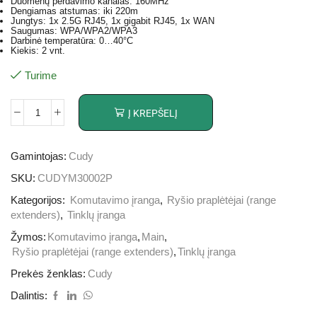
Duomenų perdavimo kanalas: 160MHz
Dengiamas atstumas: iki 220m
Jungtys: 1x 2.5G RJ45, 1x gigabit RJ45, 1x WAN
Saugumas: WPA/WPA2/WPA3
Darbinė temperatūra: 0…40°C
Kiekis: 2 vnt.
Turime
Į KREPŠELĮ
Gamintojas:
Cudy
SKU:
CUDYM30002P
Kategorijos:
Komutavimo įranga
,
Ryšio praplėtėjai (range
extenders)
,
Tinklų įranga
Žymos:
Komutavimo įranga
,
Main
,
Ryšio praplėtėjai (range extenders)
,
Tinklų įranga
Prekės ženklas:
Cudy
Dalintis: