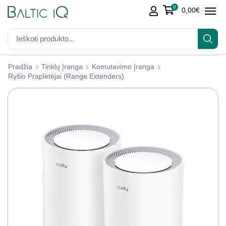
0
0,00
€
Pradžia
Tinklų Įranga
Komutavimo Įranga
Ryšio Praplėtėjai (range Extenders)