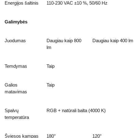
Energijos šaltinis
110-230 VAC ±10 %, 50/60 Hz
Galimybės
Juodumas
Daugiau kaip 800
Daugiau kaip 400 lm
lm
Temdymas
Taip
Galios
Taip
matavimas
Spalvų
RGB + natūrali balta (4000 K)
temperatūra
Šviesos kampas
180°
120°