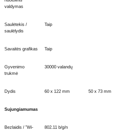
valdymas
Saulėtekis /
Taip
saulėlydis
Savaitės grafikas
Taip
Gyvenimo
30000 valandų
trukmė
Dydis
60 x 122 mm
50 x 73 mm
Sujungiamumas
Bezlaidis / "Wi-
802.11 b/g/n