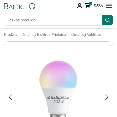
0
0,00
€
Pradžia
Išmanieji Elektros Prietaisai
Išmanieji Valdikliai