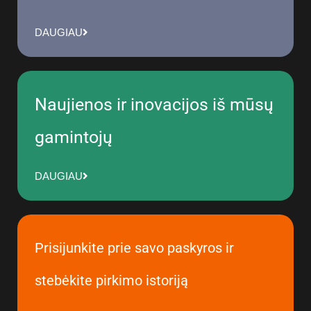
DAUGIAU
Naujienos ir inovacijos iš mūsų
gamintojų
DAUGIAU
Prisijunkite prie savo paskyros ir
stebėkite pirkimo istoriją