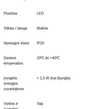
Pluoštas
LED
Stiklas / danga
Matinis
Apsaugos klasė
IP20
Darbinė
20ºC iki +40ºC
temperatūra
Įrenginio
< 1,5 W (kai išjungta)
energijos
suvartojimas
Vietinis ir
Taip
nuotolinis