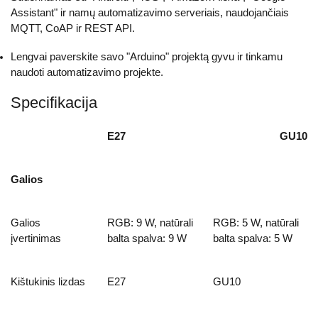
Assistant" ir namų automatizavimo serveriais, naudojančiais
MQTT, CoAP ir REST API.
Lengvai paverskite savo "Arduino" projektą gyvu ir tinkamu
naudoti automatizavimo projekte.
Specifikacija
E27
GU10
Galios
Galios
RGB: 9 W, natūrali
RGB: 5 W, natūrali
įvertinimas
balta spalva: 9 W
balta spalva: 5 W
Kištukinis lizdas
E27
GU10