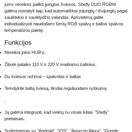
jums nereikės palikti įjungtos šviesos. Shelly DUO RGBW
galima nustatyti taip, kad automatiškai įsijungtų / išsijungtų pagal
saulėtekio ir saulėlydžio valandas. Apšvietimą galite
individualizuoti naudodami šimtų RGB spalvų ir baltos spalvos
temperatūros paletę.
Funkcijos
Nereikia jokio HUB'o.
Žibutė palaiko 110 V ir 220 V maitinimo šaltinius.
Du šviesos režimai – spalvotas ir baltas
Temdykite baltą šviesą, tiksliai reguliuodami ryškumą
.
Ją galima integruoti, kad veiktų su visais kitais "Shelly"
prietaisais.
Suderinamas su "Android", "iOS", "Amazon Alexa", "Google