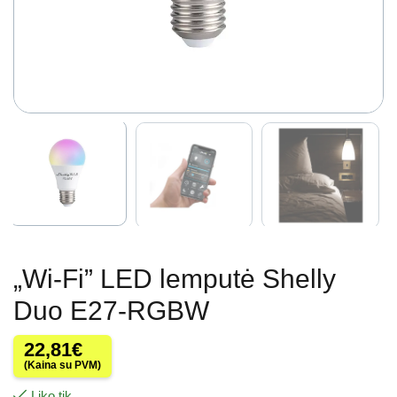
„Wi-Fi” LED lemputė Shelly
Duo E27-RGBW
22,81
€
(Kaina su PVM)
Liko tik