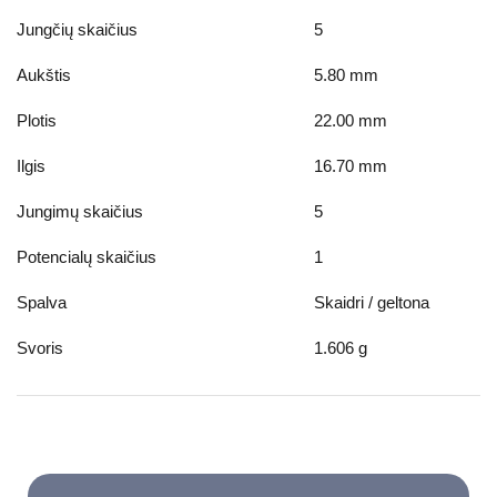
Jungčių skaičius
5
Aukštis
5.80
mm
Plotis
22.00
mm
Ilgis
16.70
mm
Jungimų skaičius
5
Potencialų skaičius
1
Spalva
Skaidri / geltona
Svoris
1.606
g