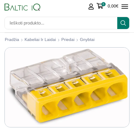
0
0,00
€
Pradžia
Kabeliai Ir Laidai
Priedai
Gnybtai