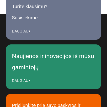
Turite klausimų?
Susisiekime
DAUGIAU
Naujienos ir inovacijos iš mūsų
gamintojų
DAUGIAU
Prisijunkite prie savo paskyros ir