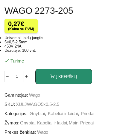
WAGO 2273-205
0,27
€
(Kaina su PVM)
Universali laidų jungtis
5×0,5-2.5mm
450V 24A
Dėžutėje: 100 vnt.
Turime
Į KREPŠELĮ
Gamintojas:
Wago
SKU:
XULJWAGO5x0.5-2.5
Kategorijos:
Gnybtai
,
Kabeliai ir laidai
,
Priedai
Žymos:
Gnybtai
,
Kabeliai ir laidai
,
Main
,
Priedai
Prekės ženklas:
Wago