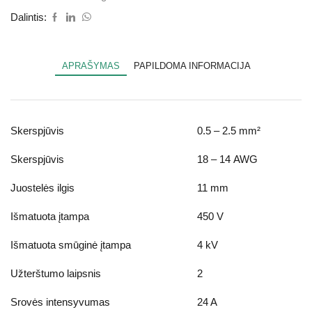
Dalintis:
APRAŠYMAS
PAPILDOMA INFORMACIJA
Skerspjūvis
0.5 – 2.5
mm²
Skerspjūvis
18 – 14
AWG
Juostelės ilgis
11 mm
Išmatuota įtampa
450 V
Išmatuota smūginė įtampa
4 kV
Užterštumo laipsnis
2
Srovės intensyvumas
24 A