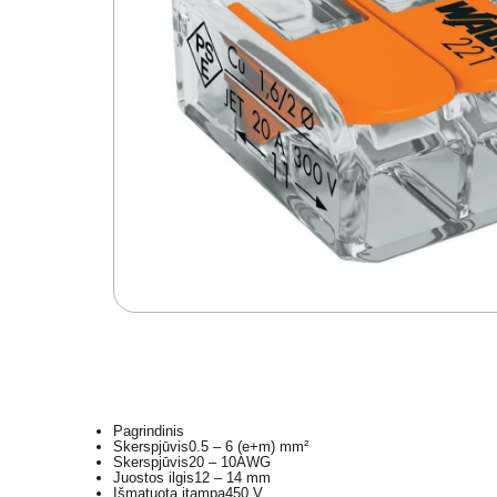
Pagrindinis
Skerspjūvis
0.5 – 6 (e+m) mm²
Skerspjūvis
20 – 10AWG
Juostos ilgis
12 – 14 mm
Išmatuota įtampa
450 V