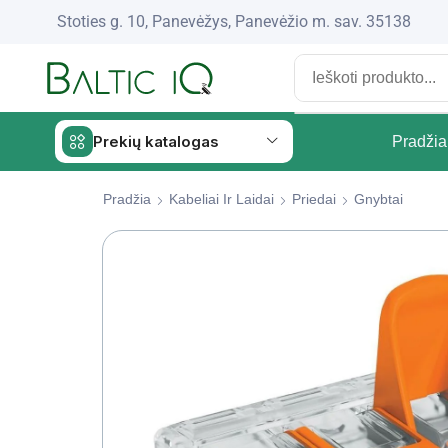
Stoties g. 10, Panevėžys, Panevėžio m. sav. 35138
Prekių katalogas
Pradžia
Pradžia
Kabeliai Ir Laidai
Priedai
Gnybtai