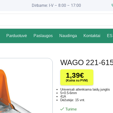
Dirbame: I-V – 8:00 – 17:00
Parduotuvė
Paslaugos
Naudinga
Kontaktai
ES 
WAGO 221-61
1,39
€
(Kaina su PVM)
Universali atlenkiama laidų jungtis
5×0.5-6mm
41A
Dėžutėje: 15 vnt.
Turime