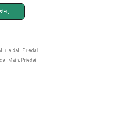
PŠELĮ
 ir laidai
,
Priedai
idai
,
Main
,
Priedai