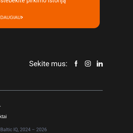
stebėkite pirkimo istoriją
DAUGIAU
Sekite mus:
.
ktai
Baltic IQ, 2024 – 2026