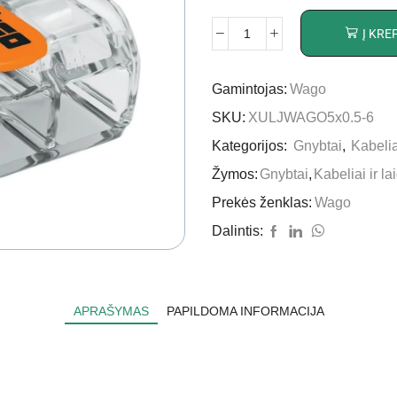
Į KRE
Gamintojas:
Wago
SKU:
XULJWAGO5x0.5-6
Kategorijos:
Gnybtai
,
Kabeliai
Žymos:
Gnybtai
,
Kabeliai ir la
Prekės ženklas:
Wago
Dalintis:
APRAŠYMAS
PAPILDOMA INFORMACIJA