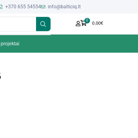
+370 655 54554
info@balticiq.lt
0
0,00
€
projektai
5