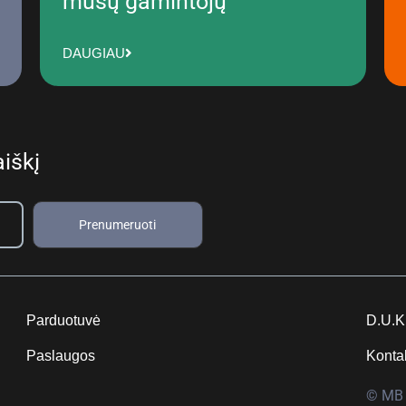
mūsų gamintojų
DAUGIAU
iškį
Prenumeruoti
Parduotuvė
D.U.K
Paslaugos
Konta
© MB 