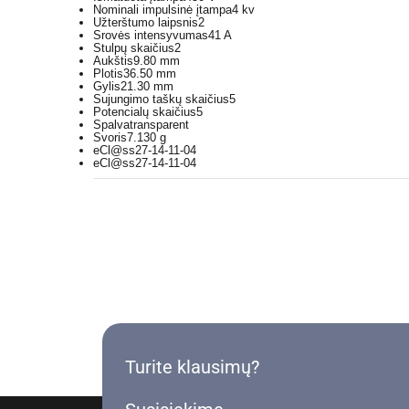
Nominali impulsinė įtampa
4 kv
Užterštumo laipsnis
2
Srovės intensyvumas
41 A
Stulpų skaičius
2
Aukštis
9.80 mm
Plotis
36.50 mm
Gylis
21.30 mm
Sujungimo taškų skaičius
5
Potencialų skaičius
5
Spalva
transparent
Svoris
7.130 g
eCl@ss
27-14-11-04
eCl@ss
27-14-11-04
Turite klausimų?