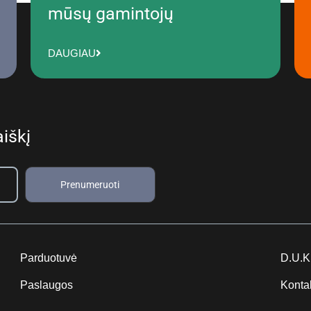
mūsų gamintojų
DAUGIAU
iškį
Prenumeruoti
Parduotuvė
D.U.K
Paslaugos
Konta