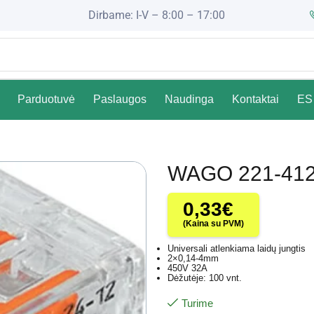
Dirbame: I-V – 8:00 – 17:00
Parduotuvė
Paslaugos
Naudinga
Kontaktai
ES 
WAGO 221-41
0,33
€
(Kaina su PVM)
Universali atlenkiama laidų jungtis
2×0,14-4mm
450V 32A
Dėžutėje: 100 vnt.
Turime