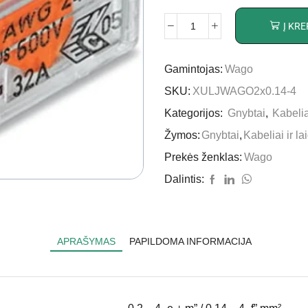
Į KRE
Gamintojas:
Wago
SKU:
XULJWAGO2x0.14-4
Kategorijos:
Gnybtai
,
Kabeliai
Žymos:
Gnybtai
,
Kabeliai ir la
Prekės ženklas:
Wago
Dalintis:
APRAŠYMAS
PAPILDOMA INFORMACIJA