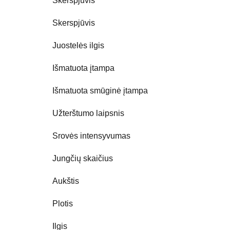
Skerspjūvis
Skerspjūvis
Juostelės ilgis
Išmatuota įtampa
Išmatuota smūginė įtampa
Užterštumo laipsnis
Srovės intensyvumas
Jungčių skaičius
Aukštis
Plotis
Ilgis