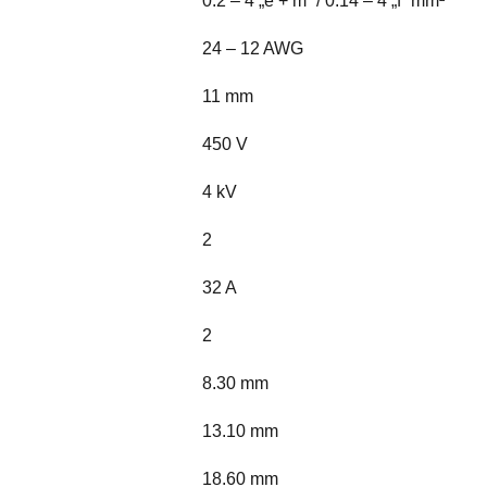
0.2 – 4 „e + m” / 0.14 – 4 „f”
mm²
24 – 12 AWG
11 mm
450 V
4 kV
2
32 A
2
8.30 mm
13.10 mm
18.60 mm