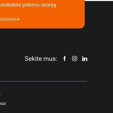
stebėkite pirkimo istoriją
DAUGIAU
Sekite mus:
.
ktai