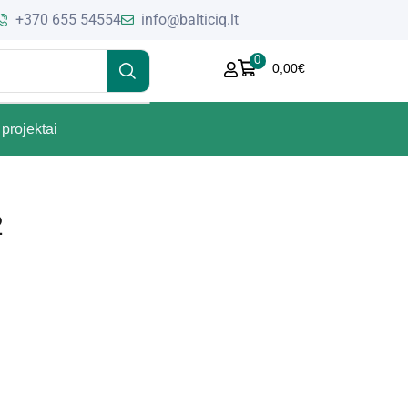
+370 655 54554
info@balticiq.lt
0
0,00
€
projektai
2