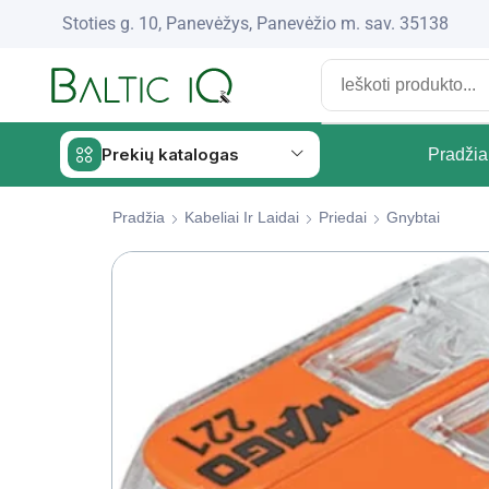
Stoties g. 10, Panevėžys, Panevėžio m. sav. 35138
Prekių katalogas
Pradžia
Pradžia
Kabeliai Ir Laidai
Priedai
Gnybtai