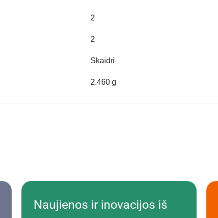
2
2
Skaidri
2.460 g
Naujienos ir inovacijos iš