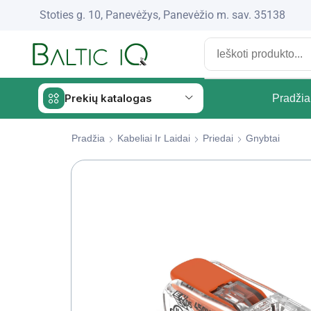
Stoties g. 10, Panevėžys, Panevėžio m. sav. 35138
Prekių katalogas
Pradžia
Pradžia
Kabeliai Ir Laidai
Priedai
Gnybtai