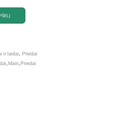
PŠELĮ
 ir laidai
,
Priedai
idai
,
Main
,
Priedai