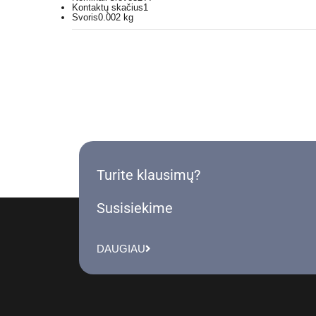
Kontaktų skačius
1
Svoris
0.002 kg
Turite klausimų?
Susisiekime
DAUGIAU