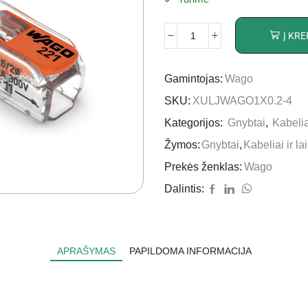
Į KRE
Gamintojas:
Wago
SKU:
XULJWAGO1X0.2-4
Kategorijos:
Gnybtai
,
Kabeliai
Žymos:
Gnybtai
,
Kabeliai ir la
Prekės ženklas:
Wago
Dalintis:
APRAŠYMAS
PAPILDOMA INFORMACIJA