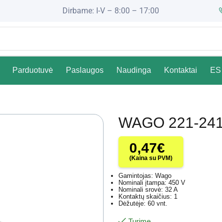
Dirbame: I-V – 8:00 – 17:00
Parduotuvė
Paslaugos
Naudinga
Kontaktai
ES 
WAGO 221-24
0,47
€
(Kaina su PVM)
Gamintojas: Wago
Nominali įtampa: 450 V
Nominali srovė: 32 A
Kontaktų skaičius: 1
Dėžutėje: 60 vnt.
Turime