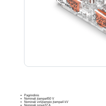
Pagrindinis
Nominali įtampa
450 V
Nominali viršįtampio įtampa
4 kV
Nominali srovė
32 A