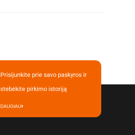
Prisijunkite prie savo paskyros ir
stebėkite pirkimo istoriją
DAUGIAU