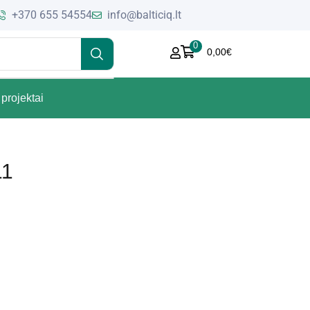
+370 655 54554
info@balticiq.lt
0
0,00
€
projektai
11