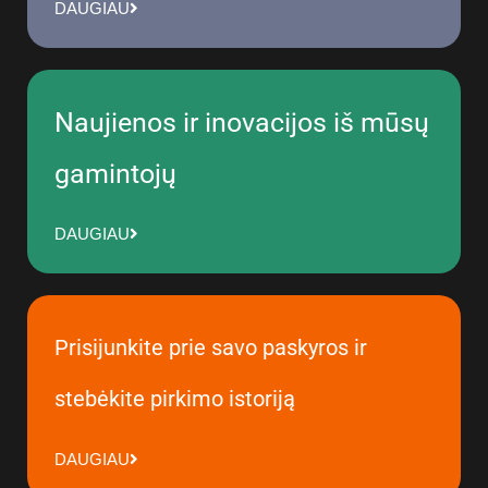
DAUGIAU
Naujienos ir inovacijos iš mūsų
gamintojų
DAUGIAU
Prisijunkite prie savo paskyros ir
stebėkite pirkimo istoriją
DAUGIAU