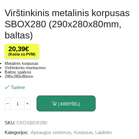
Virštinkinis metalinis korpusas
SBOX280 (290x280x80mm,
baltas)
20,39
€
(Kaina su PVM)
Metalinis korpusas
Virštinkinio montavimo
Baltos spalvos
290x280x80mm
Turime
Į KREPŠELĮ
SKU:
CKOSBOX280
Kategorijos:
Apsaugos sistemos
,
Korpusai
,
Laidinės