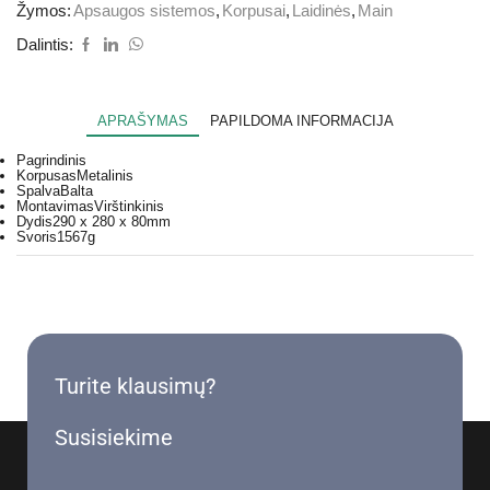
Žymos:
Apsaugos sistemos
,
Korpusai
,
Laidinės
,
Main
Dalintis:
APRAŠYMAS
PAPILDOMA INFORMACIJA
Pagrindinis
Korpusas
Metalinis
Spalva
Balta
Montavimas
Virštinkinis
Dydis
290 x 280 x 80mm
Svoris
1567g
Turite klausimų?
Susisiekime