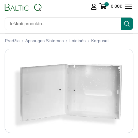
0
0,00
€
Pradžia
Apsaugos Sistemos
Laidinės
Korpusai