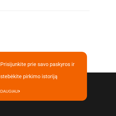
Prisijunkite prie savo paskyros ir
stebėkite pirkimo istoriją
DAUGIAU