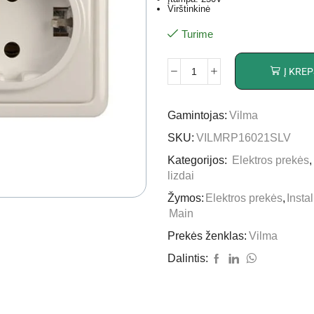
Virštinkinė
Turime
Į KREP
Gamintojas:
Vilma
SKU:
VILMRP16021SLV
Kategorijos:
Elektros prekės
lizdai
Žymos:
Elektros prekės
,
Insta
Main
Prekės ženklas:
Vilma
Dalintis: