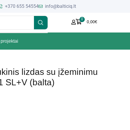
+370 655 54554
info@balticiq.lt
0
0,00
€
projektai
tukinis lizdas su įžeminimu
 SL+V (balta)