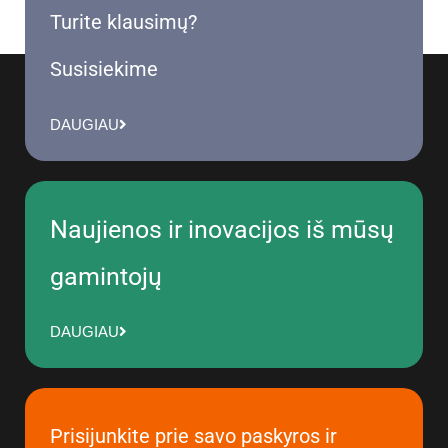
Turite klausimų?
Susisiekime
DAUGIAU
Naujienos ir inovacijos iš mūsų
gamintojų
DAUGIAU
Prisijunkite prie savo paskyros ir