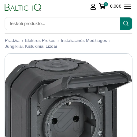
0
0,00
€
Pradžia
Elektros Prekės
Instaliacinės Medžiagos
Jungikliai, Kištukiniai Lizdai