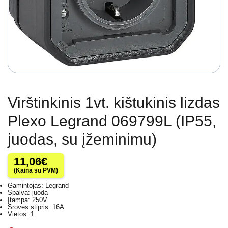
Virštinkinis 1vt. kištukinis lizdas
Plexo Legrand 069799L (IP55,
juodas, su įžeminimu)
11,06
€
(Kaina su PVM)
Gamintojas: Legrand
Spalva: juoda
Įtampa: 250V
Srovės stipris: 16A
Vietos: 1