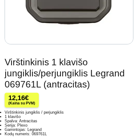
Virštinkinis 1 klavišo
jungiklis/perjungiklis Legrand
069761L (antracitas)
12,16
€
(Kaina su PVM)
Virštinkinis jungiklis / perjungiklis
1 klavišo
Spalva: Antracitas
Serija: Plexo
Gamintojas: Legrand
Kodų numeris: 069761L