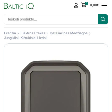
0
0,00
€
Pradžia
Elektros Prekės
Instaliacinės Medžiagos
Jungikliai, Kištukiniai Lizdai