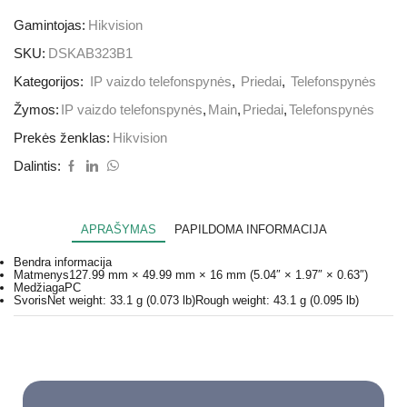
Gamintojas:
Hikvision
SKU:
DSKAB323B1
Kategorijos:
IP vaizdo telefonspynės
,
Priedai
,
Telefonspynės
Žymos:
IP vaizdo telefonspynės
,
Main
,
Priedai
,
Telefonspynės
Prekės ženklas:
Hikvision
Dalintis:
APRAŠYMAS
PAPILDOMA INFORMACIJA
Bendra informacija
Matmenys
127.99 mm × 49.99 mm × 16 mm (5.04″ × 1.97″ × 0.63″)
Medžiaga
PC
Svoris
Net weight: 33.1 g (0.073 lb)Rough weight: 43.1 g (0.095 lb)