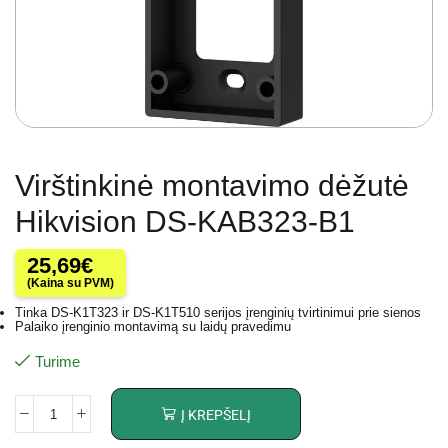
Virštinkinė montavimo dėžutė
Hikvision DS-KAB323-B1
25,69
€
(Kaina su PVM)
Tinka DS-K1T323 ir DS-K1T510 serijos įrenginių tvirtinimui prie sienos
Palaiko įrenginio montavimą su laidų pravedimu
Turime
Į KREPŠELĮ