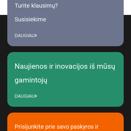
Turite klausimų?
Susisiekime
DAUGIAU
Naujienos ir inovacijos iš mūsų
gamintojų
DAUGIAU
Prisijunkite prie savo paskyros ir