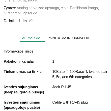
Viršįtampių apsauga
Žymos:
Analoginė vaizdo apsauga
,
Main
,
Papildoma įranga
,
Viršįtampių apsauga
Dalintis:
APRAŠYMAS
PAPILDOMA INFORMACIJA
Informacijos linijos
Palaikomi kanalai
1
Tinkamumas su tinklu
10Base-T, 100Base-T, twisted pair
5, 5e, and 6th categories
Įvesties sujungimas
Jack RJ-45
(neapsaugotoje pusėje)
Išvesties sujungimas
Cable with RJ-45 plug
(apsaugotoje pusėje)