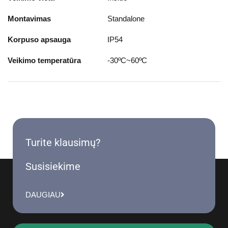
Montavimas
Standalone
Korpuso apsauga
IP54
Veikimo temperatūra
-30ºC~60ºC
Turite klausimų?
Susisiekime
DAUGIAU