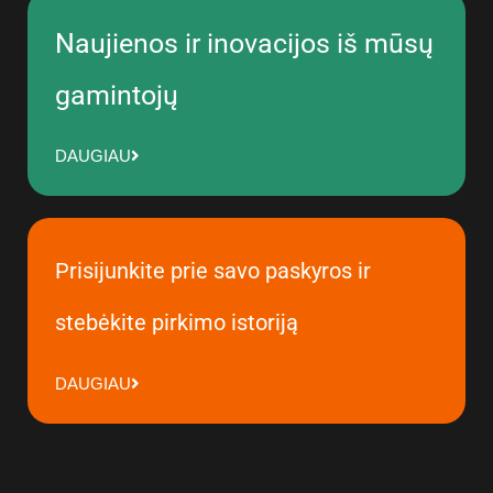
Naujienos ir inovacijos iš mūsų
gamintojų
DAUGIAU
Prisijunkite prie savo paskyros ir
stebėkite pirkimo istoriją
DAUGIAU