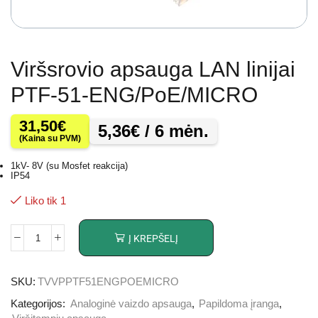
Viršsrovio apsauga LAN linijai
PTF-51-ENG/PoE/MICRO
31,50
€
5,36
€
/ 6 mėn.
(Kaina su PVM)
1kV- 8V (su Mosfet reakcija)
IP54
Liko tik 1
Į KREPŠELĮ
SKU:
TVVPPTF51ENGPOEMICRO
Kategorijos:
Analoginė vaizdo apsauga
,
Papildoma įranga
,