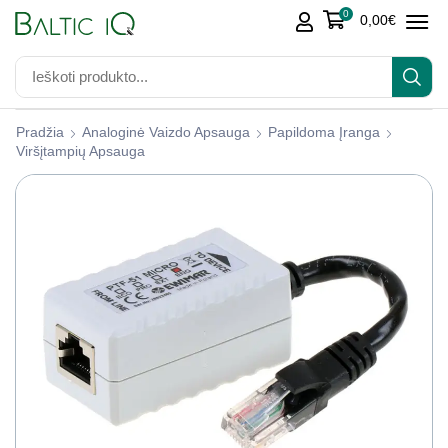
0
0,00
€
Pradžia
Analoginė Vaizdo Apsauga
Papildoma Įranga
Viršįtampių Apsauga