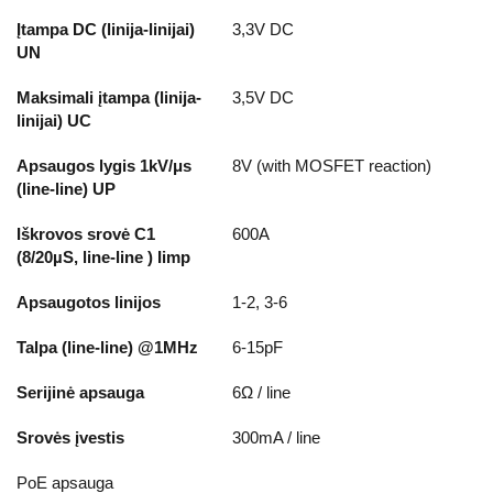
Įtampa DC (linija-linijai)
3,3V DC
UN
Maksimali įtampa (linija-
3,5V DC
linijai) UC
Apsaugos lygis 1kV/μs
8V (with MOSFET reaction)
(line-line) UP
Iškrovos srovė C1
600A
(8/20µS, line-line ) Iimp
Apsaugotos linijos
1-2, 3-6
Talpa (line-line) @1MHz
6-15pF
Serijinė apsauga
6Ω / line
Srovės įvestis
300mA / line
PoE apsauga