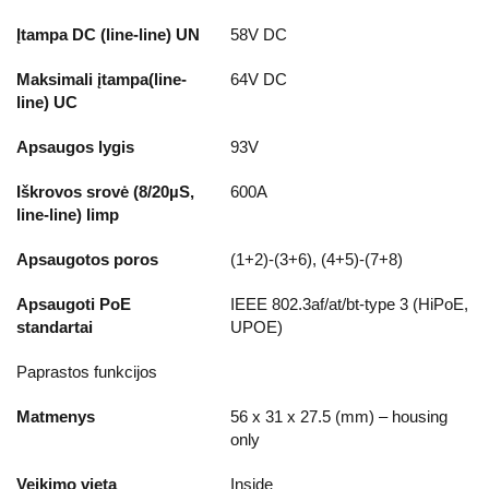
Įtampa DC (line-line) UN
58V DC
Maksimali įtampa(line-
64V DC
line) UC
Apsaugos lygis
93V
Iškrovos srovė (8/20µS,
600A
line-line) Iimp
Apsaugotos poros
(1+2)-(3+6), (4+5)-(7+8)
Apsaugoti PoE
IEEE 802.3af/at/bt-type 3 (HiPoE,
standartai
UPOE)
Paprastos funkcijos
Matmenys
56 x 31 x 27.5 (mm) – housing
only
Veikimo vieta
Inside