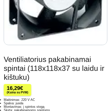
Ventiliatorius pakabinamai
spintai (118x118x37 su laidu ir
kištuku)
16,29
€
(Kaina su PVM)
Maitinimas: 220 V AC
Spalva: juoda
Montavimas: į spintos stogą
Skirta: pakabinamoms spintoms