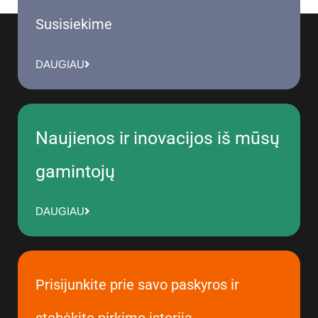
Susisiekime
DAUGIAU
Naujienos ir inovacijos iš mūsų
gamintojų
DAUGIAU
Prisijunkite prie savo paskyros ir
stebėkite pirkimo istoriją