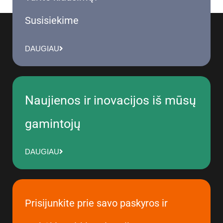
Susisiekime
DAUGIAU
Naujienos ir inovacijos iš mūsų
gamintojų
DAUGIAU
Prisijunkite prie savo paskyros ir