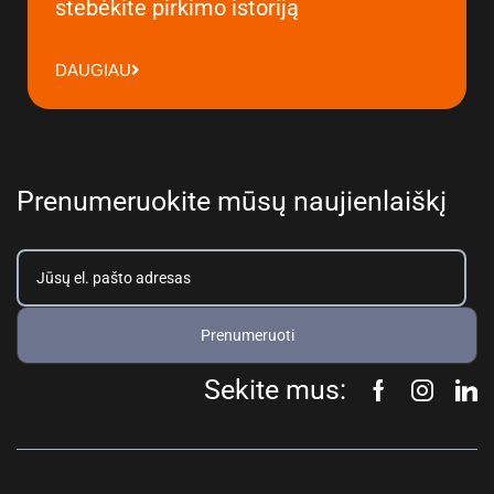
stebėkite pirkimo istoriją
DAUGIAU
Prenumeruokite mūsų naujienlaiškį
Prenumeruoti
Sekite mus: