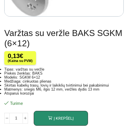
Varžtas su veržle BAKS SGKM
(6×12)
0,13
€
(Kaina su PVM)
Tipas: varžtas su veržle
Prekės ženklas: BAKS
Modelis: SGKM 6×12
Medžiaga: cinkuotas plienas
Skirtas kabelių trasų, lovių ir laikiklių tvirtinimui bei pakabinimui
Matmenys: sriegis M6, ilgis 12 mm, veržlės dydis 13 mm
Atsparus korozijai
Turime
Į KREPŠELĮ