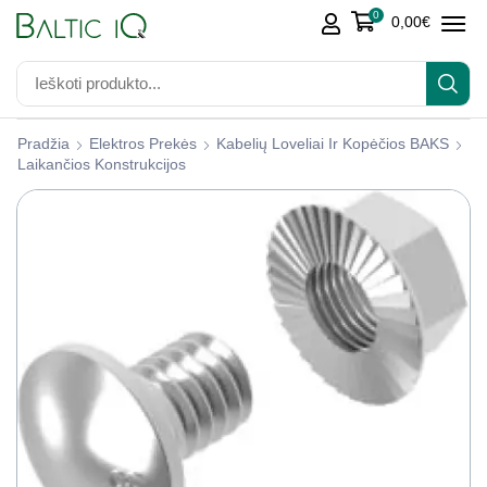
0
0,00
€
Pradžia
Elektros Prekės
Kabelių Loveliai Ir Kopėčios BAKS
Laikančios Konstrukcijos