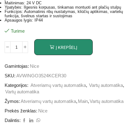
Maitinimas: 24 V DC
Ypatybės: Ilgesnis korpusas, tinkamas montuoti ant plačių stulpų
Funkcijos: Automatinis ribų nustatymas, kliūčių aptikimas, vartelių
funkcija, švelnus startas ir sustojimas
Apsaugos lygis: IP44
Turime
Į KREPŠELĮ
Gamintojas:
Nice
SKU:
AVWINGO3524KCER30
Kategorijos:
Atveriamų vartų automatika
,
Vartų automatika
,
Vartų automatika
Žymos:
Atveriamų vartų automatika
,
Main
,
Vartų automatika
Prekės ženklas:
Nice
Dalintis: