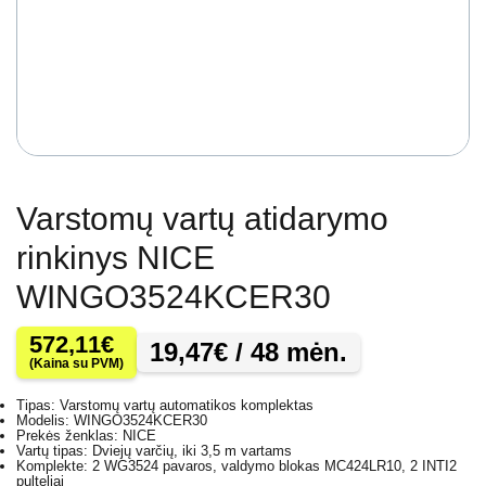
Varstomų vartų atidarymo
rinkinys NICE
WINGO3524KCER30
572,11
€
19,47
€
/ 48 mėn.
(Kaina su PVM)
Tipas: Varstomų vartų automatikos komplektas
Modelis: WINGO3524KCER30
Prekės ženklas: NICE
Vartų tipas: Dviejų varčių, iki 3,5 m vartams
Komplekte: 2 WG3524 pavaros, valdymo blokas MC424LR10, 2 INTI2
pulteliai