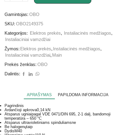
Gamintojas:
OBO
SKU:
OBO2149375
Kategorijos:
Elektros prekės
,
Instaliacinės medžiagos
,
Instaliaciniai vamzdžiai
Žymos:
Elektros prekės
,
Instaliacinės medžiagos
,
Instaliaciniai vamzdžiai
,
Main
Prekės ženklas:
OBO
Dalintis:
APRAŠYMAS
PAPILDOMA INFORMACIJA
Pagrindinis
Ardančioji apkrova
0,14 kN
Atsparus ugniai
pagal VDE 0471/DIN 695, 2-1 dalį, bandomoji
temperatūra – 650 °C
Atsparus ultravioletiniams spinduliams
ne
Be halogenų
taip
Dydis
M40