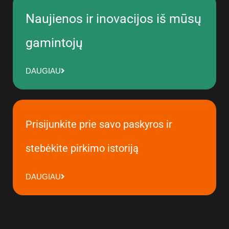
Naujienos ir inovacijos iš mūsų
gamintojų
DAUGIAU
Prisijunkite prie savo paskyros ir
stebėkite pirkimo istoriją
DAUGIAU