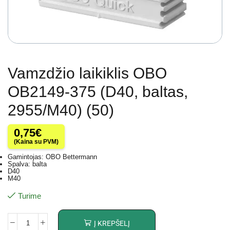
Vamzdžio laikiklis OBO
OB2149-375 (D40, baltas,
2955/M40) (50)
0,75
€
(Kaina su PVM)
Gamintojas: OBO Bettermann
Spalva: balta
D40
M40
Turime
Į KREPŠELĮ