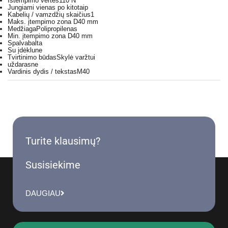
Ištempimo vertės
110 N
Jungiami vienas po kito
taip
Kabelių / vamzdžių skaičius
1
Maks. įtempimo zona D
40 mm
Medžiaga
Polipropilenas
Min. įtempimo zona D
40 mm
Spalva
balta
Su įdėklu
ne
Tvirtinimo būdas
Skylė varžtui
uždaras
ne
Vardinis dydis / tekstas
M40
Turite klausimų?
Susisiekime
DAUGIAU