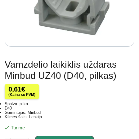
Vamzdelio laikiklis uždaras
Minbud UZ40 (D40, pilkas)
0,61
€
(Kaina su PVM)
Spalva: pilka
D40
Gamintojas: Minbud
Kilmės šalis: Lenkija
Turime