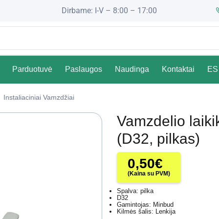
Dirbame: I-V – 8:00 – 17:00
Parduotuvė
Paslaugos
Naudinga
Kontaktai
ES 
Instaliaciniai Vamzdžiai
Vamzdelio laik
(D32, pilkas)
0,50
€
(Kaina su PVM)
Spalva: pilka
D32
Gamintojas: Minbud
Kilmės šalis: Lenkija