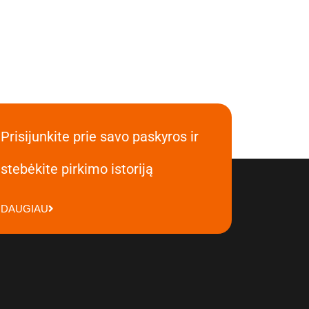
Prisijunkite prie savo paskyros ir
stebėkite pirkimo istoriją
DAUGIAU