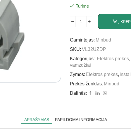
Turime
Į KREP
Gamintojas:
Minbud
SKU:
VL32UZDP
Kategorijos:
Elektros prekės
vamzdžiai
Žymos:
Elektros prekės
,
Insta
Prekės ženklas:
Minbud
Dalintis:
APRAŠYMAS
PAPILDOMA INFORMACIJA