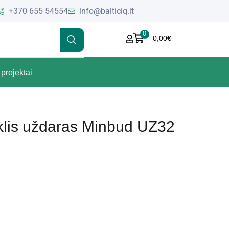
+370 655 54554
info@balticiq.lt
0
0,00
€
projektai
iklis uždaras Minbud UZ32