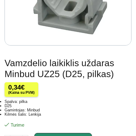
Vamzdelio laikiklis uždaras
Minbud UZ25 (D25, pilkas)
0,34
€
(Kaina su PVM)
Spalva: pilka
D25
Gamintojas: Minbud
Kilmės šalis: Lenkija
Turime