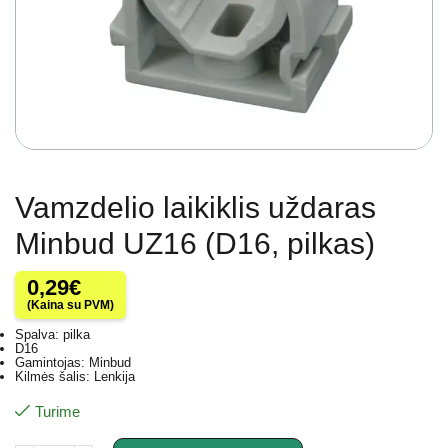
Vamzdelio laikiklis uždaras
Minbud UZ16 (D16, pilkas)
0,29
€
(Kaina su PVM)
Spalva: pilka
D16
Gamintojas: Minbud
Kilmės šalis: Lenkija
Turime