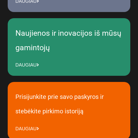
DAUGIAU
Naujienos ir inovacijos iš mūsų
gamintojų
DAUGIAU
Prisijunkite prie savo paskyros ir
stebėkite pirkimo istoriją
DAUGIAU