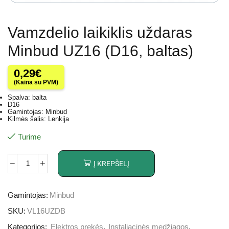
Vamzdelio laikiklis uždaras
Minbud UZ16 (D16, baltas)
0,29
€
(Kaina su PVM)
Spalva: balta
D16
Gamintojas: Minbud
Kilmės šalis: Lenkija
Turime
Į KREPŠELĮ
Gamintojas:
Minbud
SKU:
VL16UZDB
Kategorijos:
Elektros prekės
,
Instaliacinės medžiagos
,