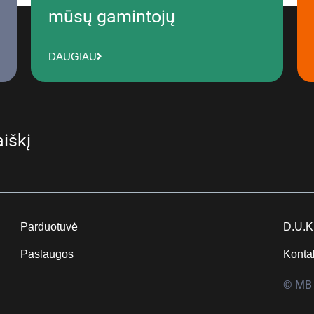
mūsų gamintojų
DAUGIAU
iškį
Parduotuvė
D.U.K
Paslaugos
Konta
© MB 