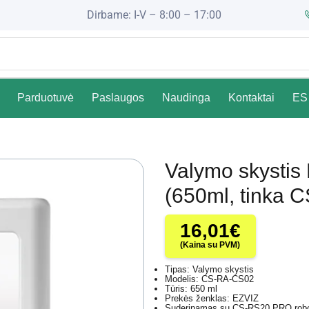
Dirbame: I-V – 8:00 – 17:00
Parduotuvė
Paslaugos
Naudinga
Kontaktai
ES 
Valymo skysti
(650ml, tinka
16,01
€
(Kaina su PVM)
Tipas: Valymo skystis
Modelis: CS-RA-CS02
Tūris: 650 ml
Prekės ženklas: EZVIZ
Suderinamas su CS-RS20 PRO robota