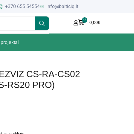
+370 655 54554
info@balticiq.lt
0
0,00
€
projektai
s EZVIZ CS-RA-CS02
 CS-RS20 PRO)
is siurbliais