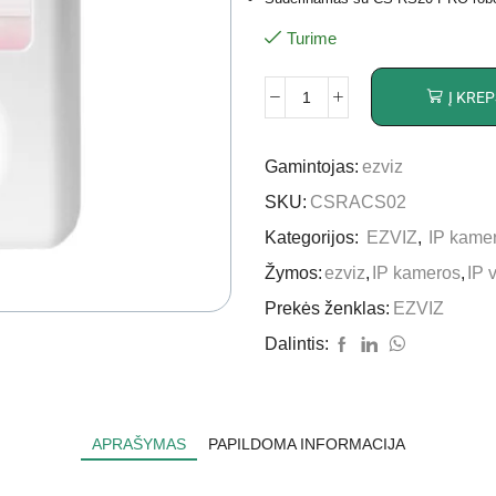
Turime
Į KREP
Gamintojas:
ezviz
SKU:
CSRACS02
Kategorijos:
EZVIZ
,
IP kame
Žymos:
ezviz
,
IP kameros
,
IP 
Prekės ženklas:
EZVIZ
Dalintis:
APRAŠYMAS
PAPILDOMA INFORMACIJA