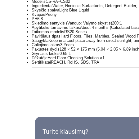
Modelis
CS-RA–CS02
Ingredientai
Water, Nonionic Surfactants, Detergent Builder,
Skysčio spalva
Light Blue Liquid
Kvapas
Peony
PH
6-8
Skiedimo santykis (Vanduo: Valymo skystis)
200:1
Apytikslis tarnavimo laikas
About 4 months (Calculated base
Taikomas modelis
RS20 Series
Paviršiaus tipas
Hard Floors, Tiles, Marbles, Sealed Wood 
Saugykla
Keep in a cool place away from direct sunlight, an
Galiojimo laikas
3 Years
Pakuotės dydis
128 × 52 × 175 mm (5.04 × 2.05 × 6.89 inch
Grynasis kiekis
0.65 L
Dėžutėje
Hard Floor Cleaning Solution ×1
Sertifikatai
REACH, RoHS, SDS, TRA
Turite klausimų?