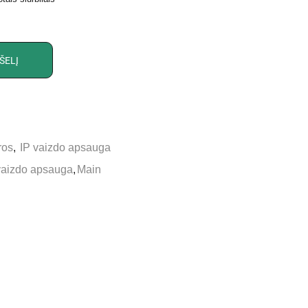
ŠELĮ
ros
,
IP vaizdo apsauga
vaizdo apsauga
,
Main