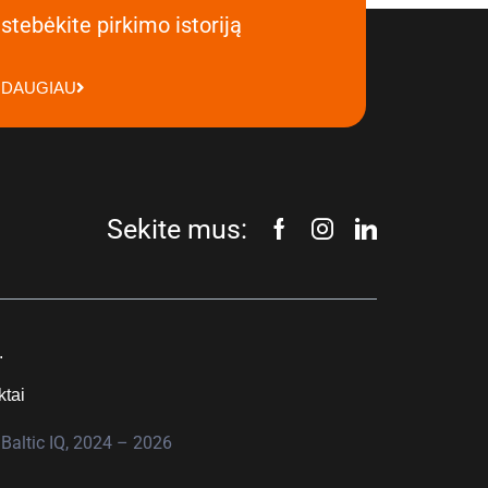
stebėkite pirkimo istoriją
DAUGIAU
Sekite mus:
.
ktai
Baltic IQ, 2024 – 2026