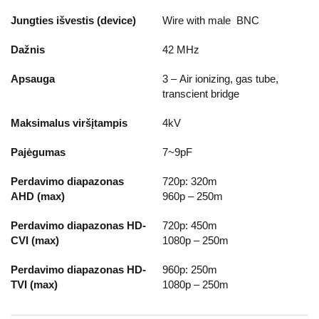
Jungties išvestis (device)
Wire with male BNC
Dažnis
42 MHz
Apsauga
3 –
A
ir
ionizing
, gas tube,
transcient bridge
Maksimalus viršįtampis
4kV
Pajėgumas
7~9pF
Perdavimo diapazonas
720p: 320m
AHD (max)
960p – 250m
Perdavimo diapazonas HD-
720p: 450m
CVI (max)
1080p – 250m
Perdavimo diapazonas HD-
960p: 250m
TVI (max)
1080p – 250m