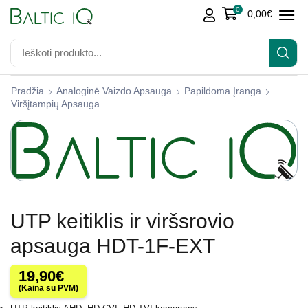
0
0,00
€
Pradžia
Analoginė Vaizdo Apsauga
Papildoma Įranga
Viršįtampių Apsauga
UTP keitiklis ir viršsrovio
apsauga HDT-1F-EXT
19,90
€
(Kaina su PVM)