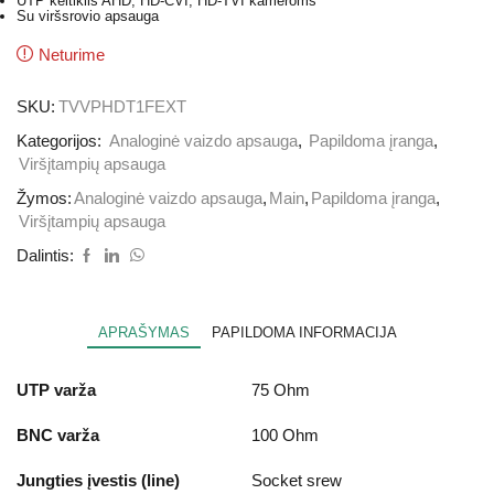
UTP keitiklis AHD, HD-CVI, HD-TVI kameroms
Su viršsrovio apsauga
Neturime
SKU:
TVVPHDT1FEXT
Kategorijos:
Analoginė vaizdo apsauga
,
Papildoma įranga
,
Viršįtampių apsauga
Žymos:
Analoginė vaizdo apsauga
,
Main
,
Papildoma įranga
,
Viršįtampių apsauga
Dalintis:
APRAŠYMAS
PAPILDOMA INFORMACIJA
UTP varža
75 Ohm
BNC varža
100 Ohm
Jungties įvestis (line)
Socket srew