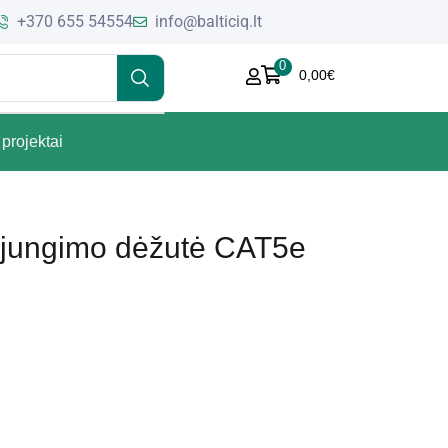
+370 655 54554
info@balticiq.lt
0
0,00
€
projektai
ujungimo dėžutė CAT5e