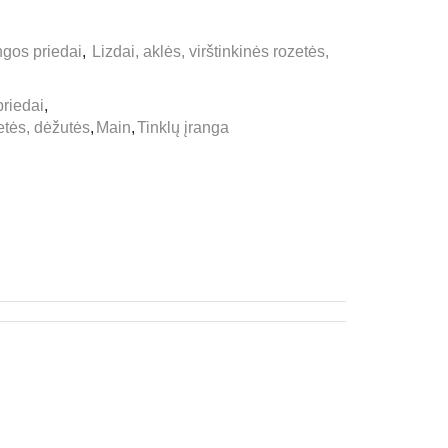
gos priedai
,
Lizdai, aklės, virštinkinės rozetės,
riedai
,
zetės, dėžutės
,
Main
,
Tinklų įranga