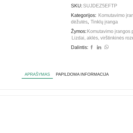
SKU:
SUJDEZ5EFTP
Kategorijos:
Komutavimo įran
dėžutės
,
Tinklų įranga
Žymos:
Komutavimo įrangos p
Lizdai, aklės, virštinkinės ro
Dalintis:
APRAŠYMAS
PAPILDOMA INFORMACIJA