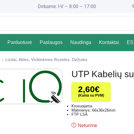
Dirbame: I-V – 8:00 – 17:00
Parduotuvė
Paslaugos
Naudinga
Kontaktai
ES 
Lizdai, Aklės, Virštinkinės Rozetės, Dėžutės
UTP Kabelių s
2,60
€
(Kaina su PVM)
Krosuojama
Matmenys: 66x36x26mm
FTP LSA
Neturime