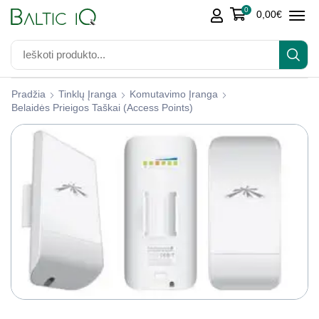
0
0,00
€
Pradžia
Tinklų Įranga
Komutavimo Įranga
Belaidės Prieigos Taškai (access Points)