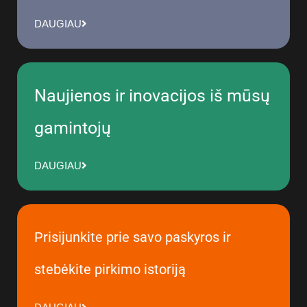
DAUGIAU
Naujienos ir inovacijos iš mūsų
gamintojų
DAUGIAU
Prisijunkite prie savo paskyros ir
stebėkite pirkimo istoriją