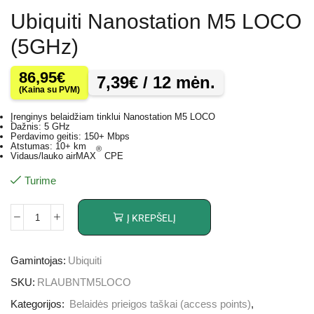
Ubiquiti Nanostation M5 LOCO
(5GHz)
86,95
€
7,39
€
/ 12 mėn.
(Kaina su PVM)
Įrenginys belaidžiam tinklui Nanostation M5 LOCO
Dažnis: 5 GHz
Perdavimo geitis: 150+ Mbps
Atstumas: 10+ km
®
Vidaus/lauko airMAX
CPE
Turime
Į KREPŠELĮ
Gamintojas:
Ubiquiti
SKU:
RLAUBNTM5LOCO
Kategorijos:
Belaidės prieigos taškai (access points)
,