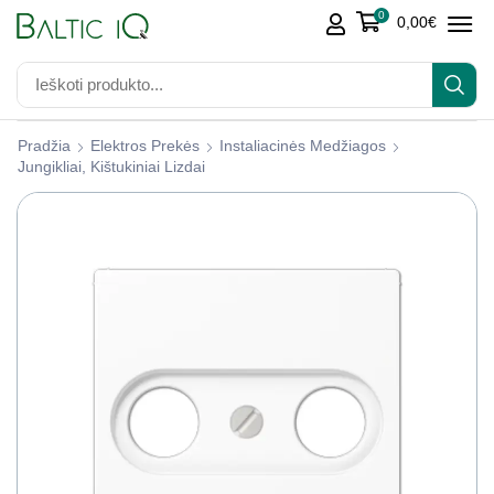
0
0,00
€
Pradžia
Elektros Prekės
Instaliacinės Medžiagos
Jungikliai, Kištukiniai Lizdai