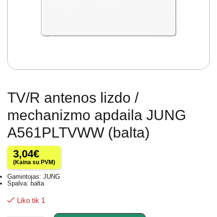
TV/R antenos lizdo /
mechanizmo apdaila JUNG
A561PLTVWW (balta)
3,04
€
(Kaina su PVM)
Gamintojas: JUNG
Spalva: balta
Liko tik 1