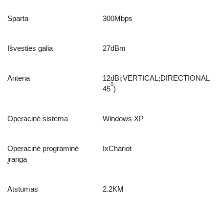
Sparta
300Mbps
Išvesties galia
27dBm
Antena
12dBi;VERTICAL;DIRECTIONAL
0
45
)
Operacinė sistema
Windows XP
Operacinė programinė
IxChariot
įranga
Atstumas
2.2KM