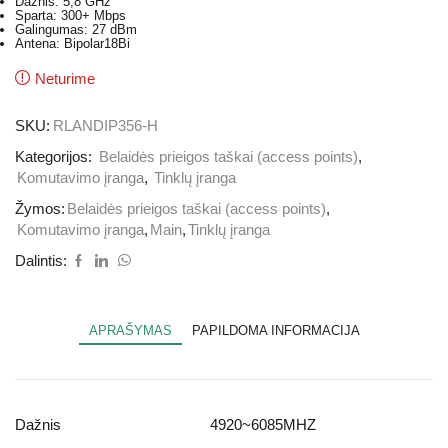
Dažnis: 5,8 GHz
Sparta: 300+ Mbps
Galingumas: 27 dBm
Antena: Bipolar18Bi
Neturime
SKU:
RLANDIP356-H
Kategorijos:
Belaidės prieigos taškai (access points)
,
Komutavimo įranga
,
Tinklų įranga
Žymos:
Belaidės prieigos taškai (access points)
,
Komutavimo įranga
,
Main
,
Tinklų įranga
Dalintis:
APRAŠYMAS
PAPILDOMA INFORMACIJA
Dažnis
4920~6085MHZ