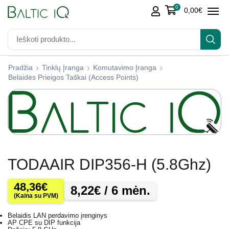
0
0,00
€
Pradžia
Tinklų Įranga
Komutavimo Įranga
Belaidės Prieigos Taškai (access Points)
TODAAIR DIP356-H (5.8Ghz)
48,36
€
8,22
€
/ 6 mėn.
(Kaina su PVM)
Belaidis LAN perdavimo įrenginys
AP CPE su DIP funkcija