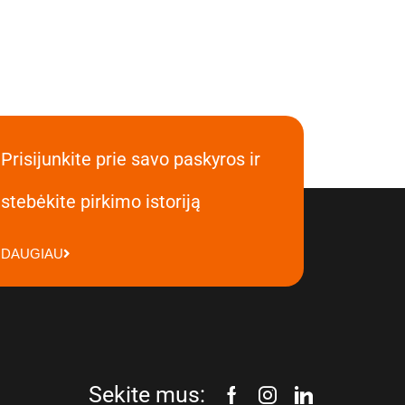
Prisijunkite prie savo paskyros ir
stebėkite pirkimo istoriją
DAUGIAU
Sekite mus: