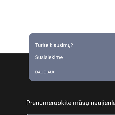
Turite klausimų?
Susisiekime
DAUGIAU
Prenumeruokite mūsų naujienla