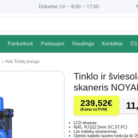
Dirbame: I-V – 8:00 – 17:00
Parduotuvė
Paslaugos
Naudinga
Kontaktai
ES 
Kita Tinklų Įranga
Tinklo ir šviesol
skaneris NOYA
239,52
€
11
(Kaina su PVM)
LCD ekranas
Rj45, RJ11(2.5mm SC;ST;FC)
Lan kabelių skanavimas,
Optinio kabelio lazerio funkcija iki 