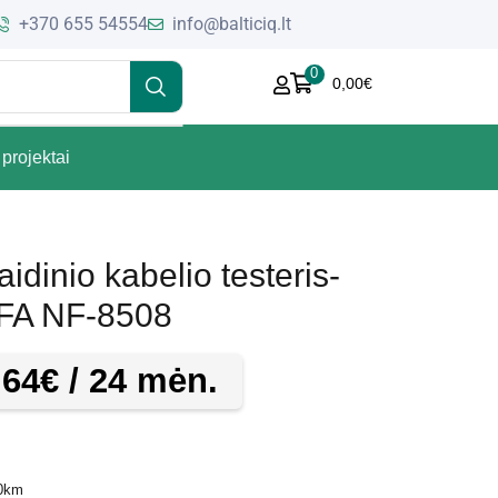
+370 655 54554
info@balticiq.lt
0
0,00
€
projektai
aidinio kabelio testeris-
FA NF-8508
,64
€
/ 24 mėn.
20km