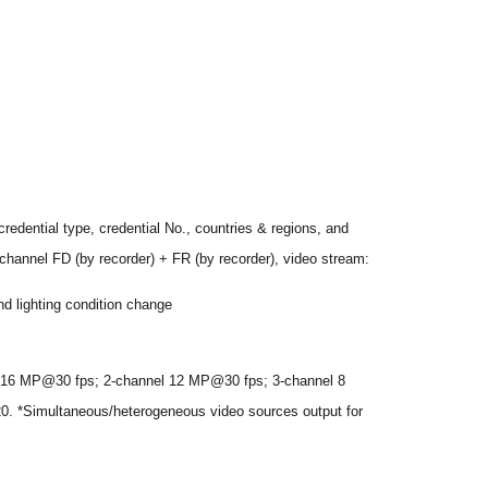
redential type, credential No., countries & regions, and
channel FD (by recorder) + FR (by recorder), video stream:
nd lighting condition change
l 16 MP@30 fps; 2-channel 12 MP@30 fps; 3-channel 8
. *Simultaneous/heterogeneous video sources output for