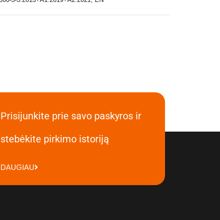
Prisijunkite prie savo paskyros ir
stebėkite pirkimo istoriją
DAUGIAU