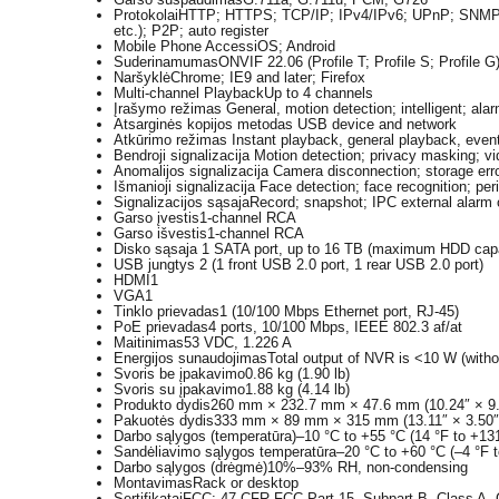
Protokolai
HTTP; HTTPS; TCP/IP; IPv4/IPv6; UPnP; SNMP;
etc.); P2P; auto register
Mobile Phone Access
iOS; Android
Suderinamumas
ONVIF 22.06 (Profile T; Profile S; Profile 
Naršyklė
Chrome; IE9 and later; Firefox
Multi-channel Playback
Up to 4 channels
Įrašymo režimas
General, motion detection; intelligent; ala
Atsarginės kopijos metodas
USB device and network
Atkūrimo režimas
Instant playback, general playback, even
Bendroji signalizacija
Motion detection; privacy masking; vi
Anomalijos signalizacija
Camera disconnection; storage error
Išmanioji signalizacija
Face detection; face recognition; pe
Signalizacijos sąsaja
Record; snapshot; IPC external alarm o
Garso įvestis
1-channel RCA
Garso išvestis
1-channel RCA
Disko sąsaja
1 SATA port, up to 16 TB (maximum HDD capac
USB jungtys
2 (1 front USB 2.0 port, 1 rear USB 2.0 port)
HDMI
1
VGA
1
Tinklo prievadas
1 (10/100 Mbps Ethernet port, RJ-45)
PoE prievadas
4 ports, 10/100 Mbps, IEEE 802.3 af/at
Maitinimas
53 VDC, 1.226 A
Energijos sunaudojimas
Total output of NVR is <10 W (witho
Svoris be įpakavimo
0.86 kg (1.90 lb)
Svoris su įpakavimo
1.88 kg (4.14 lb)
Produkto dydis
260 mm × 232.7 mm × 47.6 mm (10.24″ × 9.1
Pakuotės dydis
333 mm × 89 mm × 315 mm (13.11″ × 3.50″ 
Darbo sąlygos (temperatūra)
–10 °C to +55 °C (14 °F to +13
Sandėliavimo sąlygos temperatūra
–20 °C to +60 °C (–4 °F 
Darbo sąlygos (drėgmė)
10%–93% RH, non-condensing
Montavimas
Rack or desktop
Sertifikatai
FCC: 47 CFR FCC Part 15, Subpart B, Class A