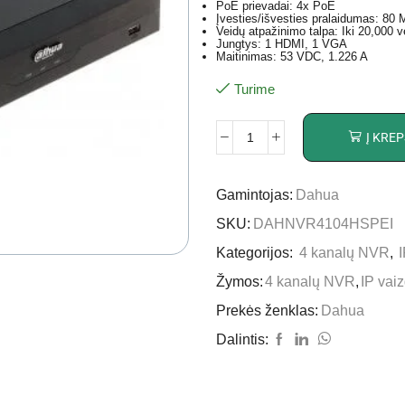
PoE prievadai: 4x PoE
Įvesties/išvesties pralaidumas: 80
Veidų atpažinimo talpa: Iki 20,000 v
Jungtys: 1 HDMI, 1 VGA
Maitinimas: 53 VDC, 1.226 A
Turime
Į KREP
Gamintojas:
Dahua
SKU:
DAHNVR4104HSPEI
Kategorijos:
4 kanalų NVR
,
Žymos:
4 kanalų NVR
,
IP vai
Prekės ženklas:
Dahua
Dalintis: