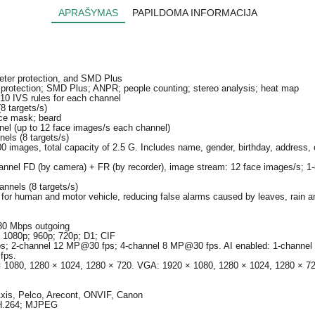
APRAŠYMAS
PAPILDOMA INFORMACIJA
meter protection, and SMD Plus
r protection; SMD Plus; ANPR; people counting; stereo analysis; heat map
 10 IVS rules for each channel
(8 targets/s)
ace mask; beard
nel (up to 12 face images/s each channel)
nels (8 targets/s)
 images, total capacity of 2.5 G. Includes name, gender, birthday, address, c
annel FD (by camera) + FR (by recorder), image stream: 12 face images/s; 1-
annels (8 targets/s)
 for human and motor vehicle, reducing false alarms caused by leaves, rain a
80 Mbps outgoing
1080p; 960p; 720p; D1; CIF
ps; 2-channel 12 MP@30 fps; 4-channel 8 MP@30 fps. AI enabled: 1-channe
fps.
1080, 1280 × 1024, 1280 × 720. VGA: 1920 × 1080, 1280 × 1024, 1280 × 720
xis, Pelco, Arecont, ONVIF, Canon
 H.264; MJPEG