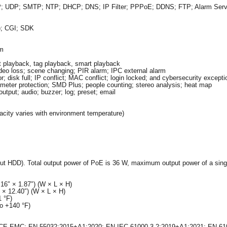
 UDP; SMTP; NTP; DHCP; DNS; IP Filter; PPPoE; DDNS; FTP; Alarm Serve
G); CGI; SDK
rm
t playback, tag playback, smart playback
deo loss; scene changing; PIR alarm; IPC external alarm
; disk full; IP conflict; MAC conflict; login locked; and cybersecurity excepti
rimeter protection; SMD Plus; people counting; stereo analysis; heat map
utput; audio; buzzer; log; preset; email
ity varies with environment temperature)
ut HDD). Total output power of PoE is 36 W, maximum output power of a singl
6″ × 1.87″) (W × L × H)
× 12.40″) (W × L × H)
1 °F)
to +140 °F)
. CE-EMC: EN 55032:2015+A1:2020; EN IEC 61000-3-2:2019+A1:2021; EN 6