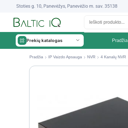
Stoties g. 10, Panevėžys, Panevėžio m. sav. 35138
Prekių katalogas
Pradžia
Pradžia
IP Vaizdo Apsauga
NVR
4 Kanalų NVR