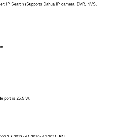
r; IP Search (Supports Dahua IP camera, DVR, NVS,
on
e port is 25.5 W.
1000-3-3:2013+A1:2019+A2:2021; EN