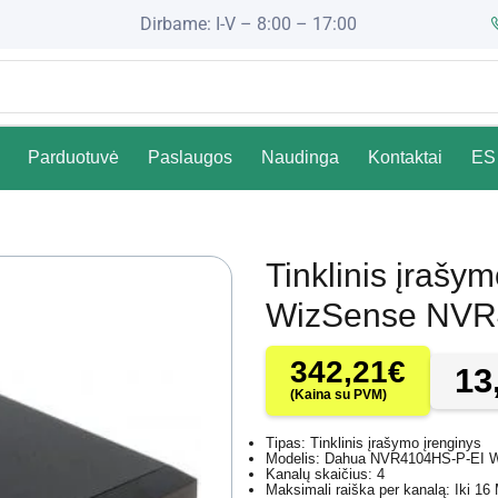
Dirbame: I-V – 8:00 – 17:00
Parduotuvė
Paslaugos
Naudinga
Kontaktai
ES 
Tinklinis įraš
WizSense NVR
342,21
€
13
(Kaina su PVM)
Tipas: Tinklinis įrašymo įrenginys
Modelis: Dahua NVR4104HS-P-EI 
Kanalų skaičius: 4
Maksimali raiška per kanalą: Iki 16