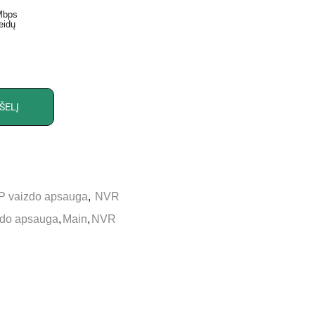
 Mbps
eidų
ŠELĮ
IP vaizdo apsauga
,
NVR
zdo apsauga
,
Main
,
NVR