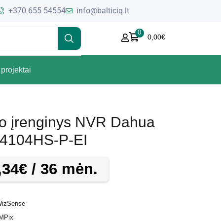
+370 655 54554
info@balticiq.lt
0
0,00
€
projektai
ymo įrenginys NVR Dahua
4104HS-P-EI
,34
€
/ 36 mėn.
WizSense
 MPix