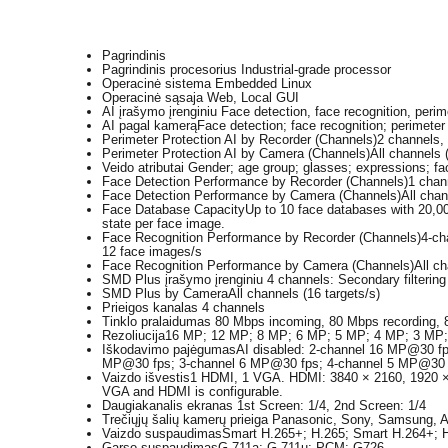
Pagrindinis
Pagrindinis procesorius
Industrial-grade processor
Operacinė sistema
Embedded Linux
Operacinė sąsaja
Web, Local GUI
AI įrašymo įrenginiu
Face detection, face recognition, peri
AI pagal kamerą
Face detection; face recognition; perimete
Perimeter Protection AI by Recorder (Channels)
2 channels,
Perimeter Protection AI by Camera (Channels)
All channels 
Veido atributai
Gender; age group; glasses; expressions; f
Face Detection Performance by Recorder (Channels)
1 chan
Face Detection Performance by Camera (Channels)
All chan
Face Database Capacity
Up to 10 face databases with 20,000
state per face image.
Face Recognition Performance by Recorder (Channels)
4-ch
12 face images/s
Face Recognition Performance by Camera (Channels)
All ch
SMD Plus įrašymo įrenginiu
4 channels: Secondary filtering
SMD Plus by Camera
All channels (16 targets/s)
Prieigos kanalas
4 channels
Tinklo pralaidumas
80 Mbps incoming, 80 Mbps recording, 
Rezoliucija
16 MP; 12 MP; 8 MP; 6 MP; 5 MP; 4 MP; 3 MP; 
Iškodavimo pajėgumas
AI disabled: 2-channel 16 MP@30 f
MP@30 fps; 3-channel 6 MP@30 fps; 4-channel 5 MP@30 
Vaizdo išvestis
1 HDMI, 1 VGA. HDMI: 3840 × 2160, 1920 × 
VGA and HDMI is configurable.
Daugiakanalis ekranas
1st Screen: 1/4, 2nd Screen: 1/4
Trečiųjų šalių kamerų prieiga
Panasonic, Sony, Samsung, A
Vaizdo suspaudimas
Smart H.265+; H.265; Smart H.264+;
Garso suspaudimas
G.711a; G.711u; PCM; G726