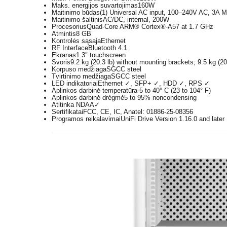
Maks. energijos suvartojimas
160W
Maitinimo būdas
(1) Universal AC input, 100–240V AC, 3A 
Maitinimo šaltinis
AC/DC, internal, 200W
Procesorius
Quad-Core ARM® Cortex®-A57 at 1.7 GHz
Atmintis
8 GB
Kontrolės sąsaja
Ethernet
RF Interface
Bluetooth 4.1
Ekranas
1.3″ touchscreen
Svoris
9.2 kg (20.3 lb) without mounting brackets; 9.5 kg (2
Korpuso medžiaga
SGCC steel
Tvirtinimo medžiaga
SGCC steel
LED indikatoriai
Ethernet ✓, SFP+ ✓, HDD ✓, RPS ✓
Aplinkos darbinė temperatūra
-5 to 40° C (23 to 104° F)
Aplinkos darbinė drėgmė
5 to 95% noncondensing
Atitinka NDAA
✓
Sertifikatai
FCC, CE, IC, Anatel: 01886-25-08356
Programos reikalavimai
UniFi Drive Version 1.16.0 and later