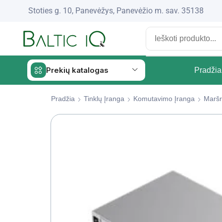
Stoties g. 10, Panevėžys, Panevėžio m. sav. 35138
Prekių katalogas
Pradžia
Pradžia
Tinklų Įranga
Komutavimo Įranga
Maršru