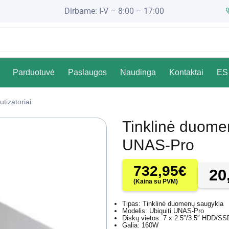
Dirbame: I-V – 8:00 – 17:00
Parduotuvė
Paslaugos
Naudinga
Kontaktai
ES 
tizatoriai
Tinklinė duome
UNAS-Pro
732,95
€
20
(Kaina su PVM)
Tipas: Tinklinė duomenų saugykla
Modelis: Ubiquiti UNAS-Pro
Diskų vietos: 7 x 2.5″/3.5″ HDD/SS
Galia: 160W