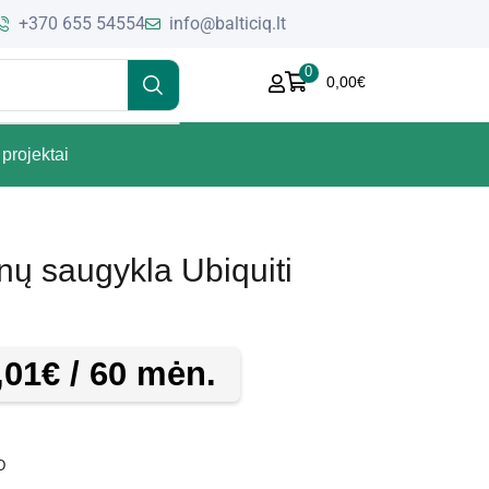
+370 655 54554
info@balticiq.lt
0
0,00
€
projektai
nų saugykla Ubiquiti
,01
€
/ 60 mėn.
D