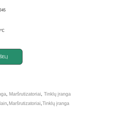
J45
0°C
ŠELĮ
nga
,
Maršrutizatoriai
,
Tinklų įranga
ain
,
Maršrutizatoriai
,
Tinklų įranga