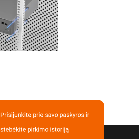
Prisijunkite prie savo paskyros ir
stebėkite pirkimo istoriją