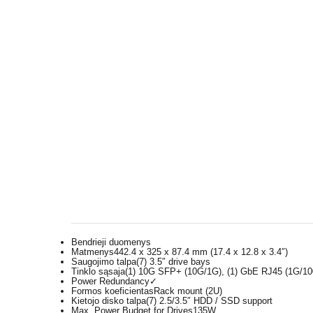
Bendrieji duomenys
Matmenys
442.4 x 325 x 87.4 mm (17.4 x 12.8 x 3.4″)
Saugojimo talpa
(7) 3.5″ drive bays
Tinklo sąsaja
(1) 10G SFP+ (10G/1G), (1) GbE RJ45 (1G/1
Power Redundancy
✓
Formos koeficientas
Rack mount (2U)
Kietojo disko talpa
(7) 2.5/3.5″ HDD / SSD support
Max. Power Budget for Drives
135W