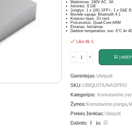
Maitinimas: 240V AC, 3A
Atmintis: 8 GB
Jungtys: 1 x 10G SFP+, 1 x GbE R
Bevielė sąsaja: Bluetooth 4.1
Korpuso tipas: 2U rack
Procesorius: Quad-Core ARM
Ekranas: liečiamas
Darbinė temperatūra: nuo -5°C iki 4
Liko tik 1
Į KREP
Gamintojas:
Ubiquiti
SKU:
UBIQUITIUNASPRO
Kategorijos:
Komutavimo įra
Žymos:
Komutavimo įranga
,
M
Prekės ženklas:
Ubiquiti
Dalintis: