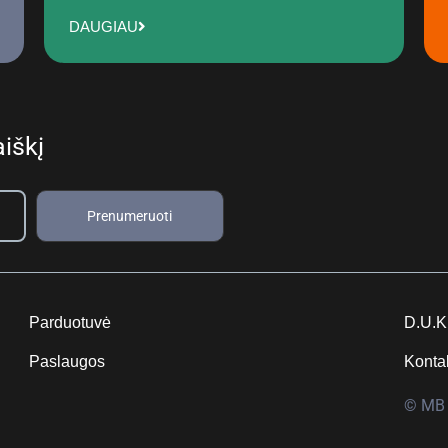
DAUGIAU
iškį
Prenumeruoti
Parduotuvė
D.U.K
Paslaugos
Konta
© MB 