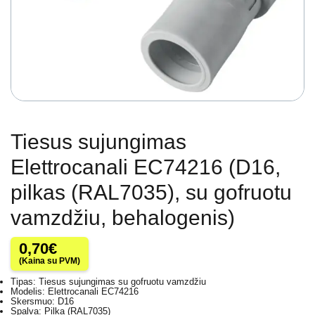
Tiesus sujungimas
Elettrocanali EC74216 (D16,
pilkas (RAL7035), su gofruotu
vamzdžiu, behalogenis)
0,70
€
(Kaina su PVM)
Tipas: Tiesus sujungimas su gofruotu vamzdžiu
Modelis: Elettrocanali EC74216
Skersmuo: D16
Spalva: Pilka (RAL7035)