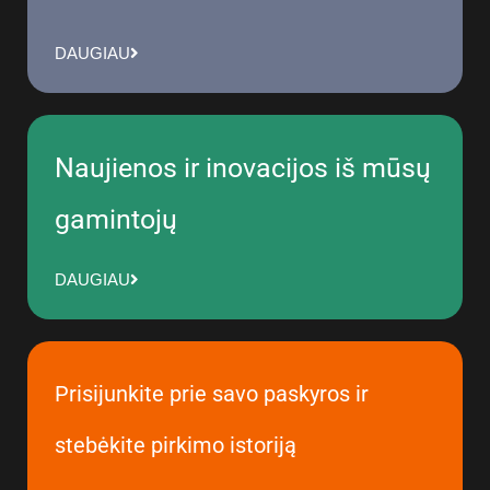
DAUGIAU
Naujienos ir inovacijos iš mūsų
gamintojų
DAUGIAU
Prisijunkite prie savo paskyros ir
stebėkite pirkimo istoriją