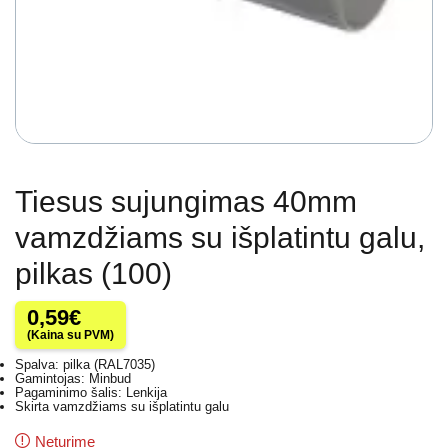
Tiesus sujungimas 40mm
vamzdžiams su išplatintu galu,
pilkas (100)
0,59
€
(Kaina su PVM)
Spalva: pilka (RAL7035)
Gamintojas: Minbud
Pagaminimo šalis: Lenkija
Skirta vamzdžiams su išplatintu galu
Neturime