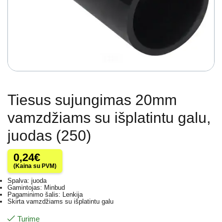
Tiesus sujungimas 20mm
vamzdžiams su išplatintu galu,
juodas (250)
0,24
€
(Kaina su PVM)
Spalva: juoda
Gamintojas: Minbud
Pagaminimo šalis: Lenkija
Skirta vamzdžiams su išplatintu galu
Turime