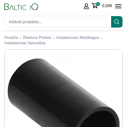
0
0,00
€
Pradžia
Elektros Prekės
Instaliacinės Medžiagos
Instaliaciniai Vamzdžiai