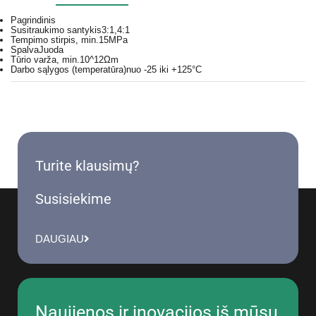
Pagrindinis
Susitraukimo santykis
3:1,4:1
Tempimo stirpis, min.
15MPa
Spalva
Juoda
Tūrio varža, min.
10^12Ωm
Darbo sąlygos (temperatūra)
nuo -25 iki +125°C
Turite klausimų?
Susisiekime
DAUGIAU
Naujienos ir inovacijos iš mūsų