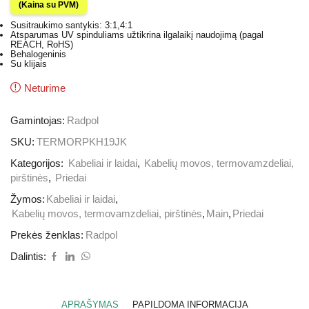
(Kaina su PVM)
Susitraukimo santykis: 3:1,4:1
Atsparumas UV spinduliams užtikrina ilgalaikį naudojimą (pagal
REACH, RoHS)
Behalogeninis
Su klijais
Neturime
Gamintojas:
Radpol
SKU:
TERMORPKH19JK
Kategorijos:
Kabeliai ir laidai
,
Kabelių movos, termovamzdeliai,
pirštinės
,
Priedai
Žymos:
Kabeliai ir laidai
,
Kabelių movos, termovamzdeliai, pirštinės
,
Main
,
Priedai
Prekės ženklas:
Radpol
Dalintis:
APRAŠYMAS
PAPILDOMA INFORMACIJA