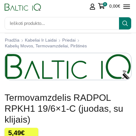
0
0,00
€
Pradžia
Kabeliai Ir Laidai
Priedai
Kabelių Movos, Termovamzdeliai, Pirštinės
Termovamzdelis RADPOL
RPKH1 19/6×1-C (juodas, su
klijais)
5,49
€