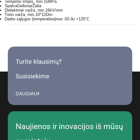
Tempimo stirpis, min.
15MPa
Spalva
Geltona/Žalia
Dielektrinė varža, min.
16kV/mm
Tūrio varža, min.
10^12Ωm
Darbo sąlygos (temperatūra)
nuo -55 iki +125°C
Turite klausimų?
Susisiekime
DAUGIAU
Naujienos ir inovacijos iš mūsų