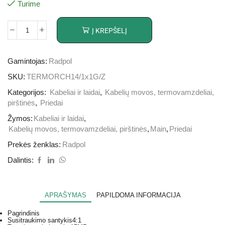
Turime
Į KREPŠELĮ
Gamintojas:
Radpol
SKU:
TERMORCH14/1x1G/Z
Kategorijos:
Kabeliai ir laidai
,
Kabelių movos, termovamzdeliai,
pirštinės
,
Priedai
Žymos:
Kabeliai ir laidai
,
Kabelių movos, termovamzdeliai, pirštinės
,
Main
,
Priedai
Prekės ženklas:
Radpol
Dalintis:
APRAŠYMAS
PAPILDOMA INFORMACIJA
Pagrindinis
Susitraukimo santykis
4:1