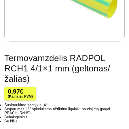
Termovamzdelis RADPOL
RCH1 4/1×1 mm (geltonas/
žalias)
0,97
€
(Kaina su PVM)
Susitraukimo santykis: 4:1
Atsparumas UV spinduliams užtikrina ilgalaikį naudojimą (pagal
REACH, RoHS)
Behalogeninis
Be klijų