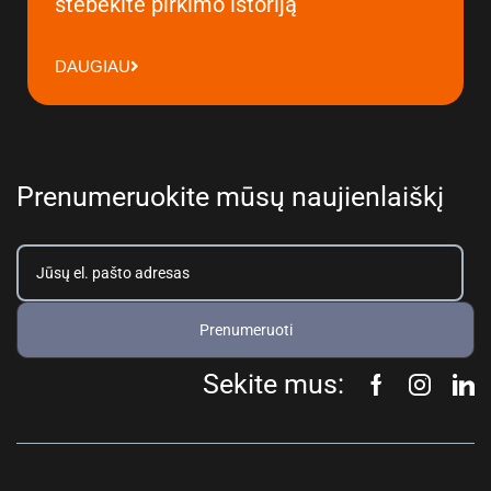
stebėkite pirkimo istoriją
DAUGIAU
Prenumeruokite mūsų naujienlaiškį
Prenumeruoti
Sekite mus: