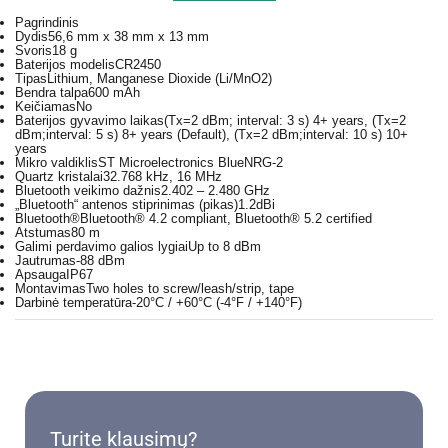
Pagrindinis
Dydis
56,6 mm x 38 mm x 13 mm
Svoris
18 g
Baterijos modelis
CR2450
Tipas
Lithium, Manganese Dioxide (Li/MnO2)
Bendra talpa
600 mAh
Keičiamas
No
Baterijos gyvavimo laikas
(Tx=2 dBm; interval: 3 s) 4+ years, (Tx=2
dBm;interval: 5 s) 8+ years (Default), (Tx=2 dBm;interval: 10 s) 10+
years
Mikro valdiklis
ST Microelectronics BlueNRG-2
Quartz kristalai
32.768 kHz, 16 MHz
Bluetooth veikimo dažnis
2.402 – 2.480 GHz
„Bluetooth“ antenos stiprinimas (pikas)
1.2dBi
Bluetooth®
Bluetooth® 4.2 compliant, Bluetooth® 5.2 certified
Atstumas
80 m
Galimi perdavimo galios lygiai
Up to 8 dBm
Jautrumas
-88 dBm
Apsauga
IP67
Montavimas
Two holes to screw/leash/strip, tape
Darbinė temperatūra
-20°C / +60°C (-4°F / +140°F)
Turite klausimų?