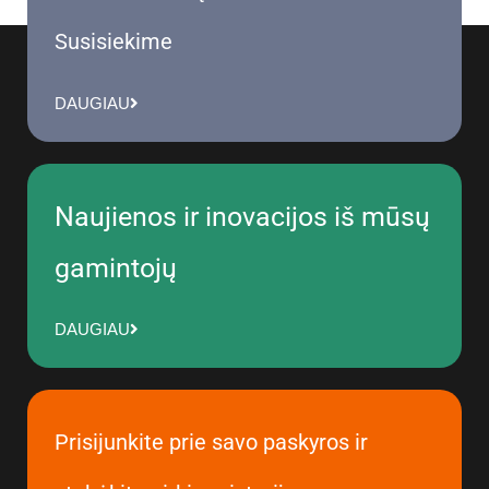
Susisiekime
DAUGIAU
Naujienos ir inovacijos iš mūsų
gamintojų
DAUGIAU
Prisijunkite prie savo paskyros ir