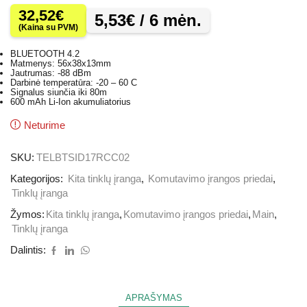
32,52
€
5,53
€
/ 6 mėn.
(Kaina su PVM)
BLUETOOTH 4.2
Matmenys: 56x38x13mm
Jautrumas: -88 dBm
Darbinė temperatūra: -20 – 60 C
Signalus siunčia iki 80m
600 mAh Li-Ion akumuliatorius
Neturime
SKU:
TELBTSID17RCC02
Kategorijos:
Kita tinklų įranga
,
Komutavimo įrangos priedai
,
Tinklų įranga
Žymos:
Kita tinklų įranga
,
Komutavimo įrangos priedai
,
Main
,
Tinklų įranga
Dalintis:
APRAŠYMAS