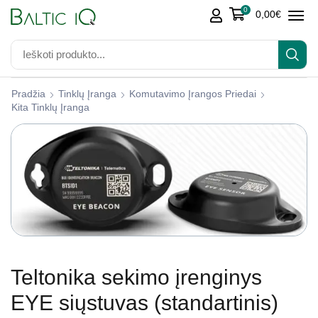
0
0,00
€
Pradžia
Tinklų Įranga
Komutavimo Įrangos Priedai
Kita Tinklų Įranga
Teltonika sekimo įrenginys
EYE siųstuvas (standartinis)